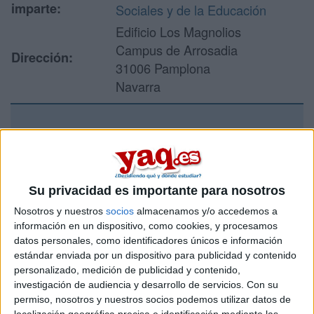
imparte:
Sociales y de la Educación
Edificio Los Magnolios
Campus de Arrosadia
Dirección:
31006 Pamplona
Navarra
Recibir más
información
Su privacidad es importante para nosotros
Rellena este formulario con tus datos y un texto con las
Nosotros y nuestros
socios
almacenamos y/o accedemos a
preguntas que quieres hacer. Al pulsar el botón de enviar,
información en un dispositivo, como cookies, y procesamos
los datos y la pregunta que has introducido se enviarán
datos personales, como identificadores únicos e información
por correo electrónico al centro educativo para que te
estándar enviada por un dispositivo para publicidad y contenido
respondan ellos directamente.
personalizado, medición de publicidad y contenido,
Tu nombre:
*
investigación de audiencia y desarrollo de servicios.
Con su
permiso, nosotros y nuestros socios podemos utilizar datos de