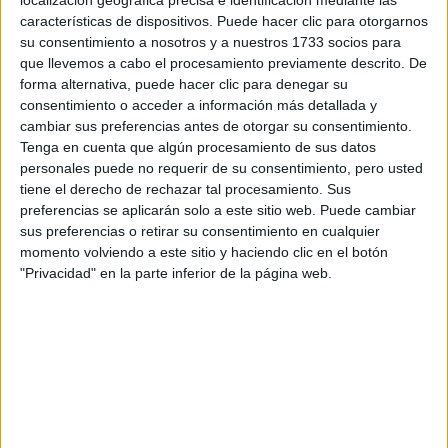
localización geográfica precisa e identificación mediante las
Tus apellidos:
*
características de dispositivos. Puede hacer clic para otorgarnos
su consentimiento a nosotros y a nuestros 1733 socios para
Tu email:
*
que llevemos a cabo el procesamiento previamente descrito. De
forma alternativa, puede hacer clic para denegar su
consentimiento o acceder a información más detallada y
¿Qué quieres preguntar?
*
cambiar sus preferencias antes de otorgar su consentimiento.
Tenga en cuenta que algún procesamiento de sus datos
personales puede no requerir de su consentimiento, pero usted
tiene el derecho de rechazar tal procesamiento. Sus
preferencias se aplicarán solo a este sitio web. Puede cambiar
sus preferencias o retirar su consentimiento en cualquier
Escribe aquí las dudas o preguntas que te gustaría que te
momento volviendo a este sitio y haciendo clic en el botón
respondieran: plazos de preinscripción, precios, plazas
"Privacidad" en la parte inferior de la página web.
disponibles…:
Acepto los
términos y condiciones
y la
política de
privacidad
:
*