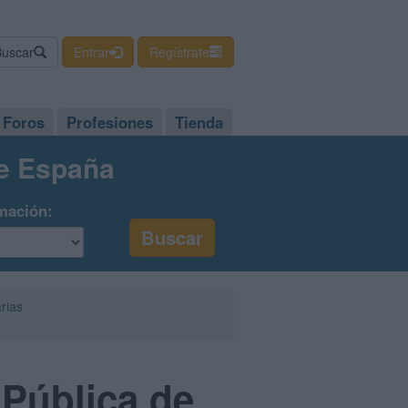
Buscar
Entrar
Regístrate
Foros
Profesiones
Tienda
de España
mación:
arias
 Pública de