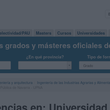
electividad/PAU
Masters
Cursos
Universidades
s grados y másteres oficiales 
¿En qué provincia?
Tipo de for
eniería y arquitectura
Ingeniería de las Industrias Agrarias y Aliment
 Pública de Navarra - UPNA
ncias en: Universidad