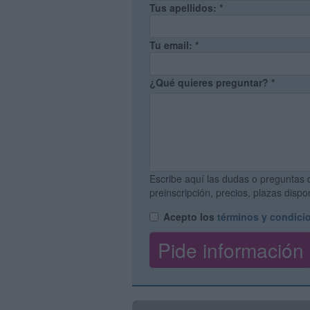
Tus apellidos:
*
Tu email:
*
¿Qué quieres preguntar?
*
Escribe aquí las dudas o preguntas 
preinscripción, precios, plazas disp
Acepto los
términos y condici