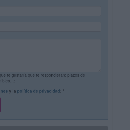
que te gustaría que te respondieran: plazos de
onibles…:
ones
y la
política de privacidad
:
*