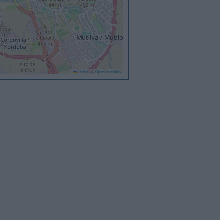
Leaflet
|
©
OpenStreetMap