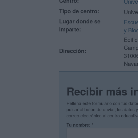
Centro:
Unive
Tipo de centro:
Unive
Lugar donde se
Escue
imparte:
y Bio
Edific
Campu
Dirección:
3100
Navar
Recibir más i
Rellena este formulario con tus dato
pulsar el botón de enviar, los datos
correo electrónico al centro educati
Tu nombre:
*