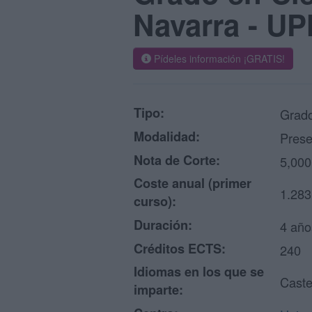
Navarra - U
Pídeles información ¡GRATIS!
Tipo:
Grado
Modalidad:
Prese
Nota de Corte:
5,000
Coste anual (primer
1.283
curso):
Duración:
4 año
Créditos ECTS:
240
Idiomas en los que se
Caste
imparte: