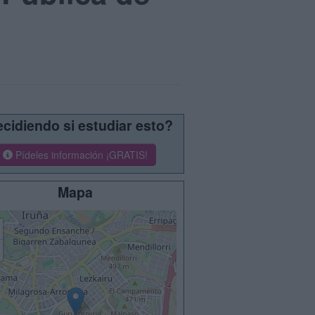
cidiendo si estudiar esto?
Pídeles información ¡GRATIS!
Mapa