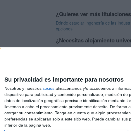
¿Quieres ver más titulacione
Dónde estudiar Ingeniería de las Industr
opciones
¿Necesitas alojamiento univer
>> Residencias de estudiantes y colegi
Su privacidad es importante para nosotros
Nosotros y nuestros
socios
almacenamos y/o accedemos a información
dispositivo para publicidad y contenido personalizado, medición de pu
Avis
datos de localización geográfica precisa e identificación mediante l
© 2003-2026
Compá
llevemos a cabo el procesamiento previamente descrito. De forma al
otorgar su consentimiento.
Tenga en cuenta que algún procesamiento
preferencias se aplicarán solo a este sitio web. Puede cambiar sus p
inferior de la página web.