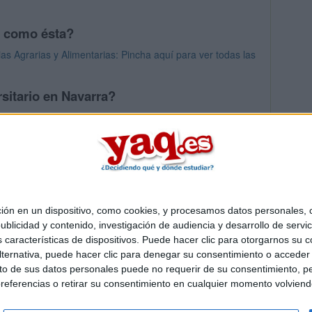
s como ésta?
ias Agrarias y Alimentarias: Pincha aquí para ver todas las
sitario en Navarra?
os mayores en Navarra
 en un dispositivo, como cookies, y procesamos datos personales, co
Quiénes somos
|
Contactar
|
Anúnciate
blicidad y contenido, investigación de audiencia y desarrollo de servic
o legal
|
Politica de privacidad
|
Condiciones generales
|
Política de co
as características de dispositivos. Puede hacer clic para otorgarnos su
s Mediterráneo S.L.
- Diego de León 47 - 28006 Madrid [ESPAÑA] - T
ternativa, puede hacer clic para denegar su consentimiento o acceder
 de sus datos personales puede no requerir de su consentimiento, per
referencias o retirar su consentimiento en cualquier momento volviendo 