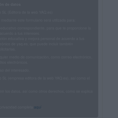
ón de datos
SL (Editora de la web YAQ.es)
mediante este formulario será utilizada para:
 educativo correspondiente, para que te proporcione la
acuerdo a tus intereses.
ción educativa y mejora personal de acuerdo a tus
trónico de yaq.es, que puede incluir también
icitarias.
ualquier medio de comunicación, como correo electrónico,
ios electrónicos.
o del interesado.
SL (empresa editora de la web YAQ.es), así como el
rimir los datos, así como otros derechos, como se explica
 privacidad completa
aquí
.