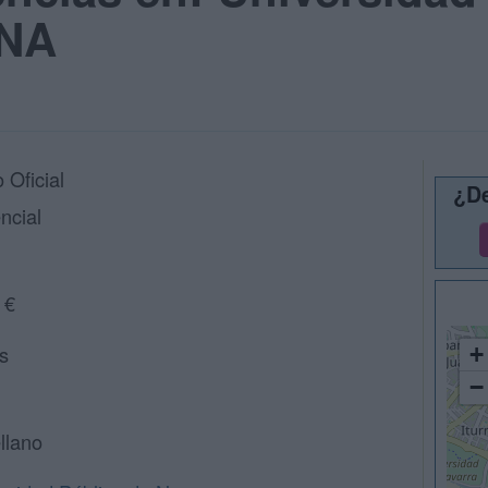
PNA
 Oficial
¿De
ncial
 €
s
+
−
llano