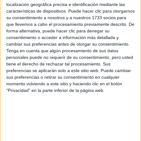
localización geográfica precisa e identificación mediante las
Recibir más
características de dispositivos. Puede hacer clic para otorgarnos
su consentimiento a nosotros y a nuestros 1733 socios para
información
que llevemos a cabo el procesamiento previamente descrito. De
forma alternativa, puede hacer clic para denegar su
consentimiento o acceder a información más detallada y
Rellena este formulario con tus datos y te pondremos en
cambiar sus preferencias antes de otorgar su consentimiento.
contacto directamente con la universidad o centro.
Tenga en cuenta que algún procesamiento de sus datos
Tu nombre:
*
personales puede no requerir de su consentimiento, pero usted
tiene el derecho de rechazar tal procesamiento. Sus
preferencias se aplicarán solo a este sitio web. Puede cambiar
Tus apellidos:
*
sus preferencias o retirar su consentimiento en cualquier
momento volviendo a este sitio y haciendo clic en el botón
Tu email:
*
"Privacidad" en la parte inferior de la página web.
Acepto los
términos y condiciones
y la
política de
privacidad
:
*