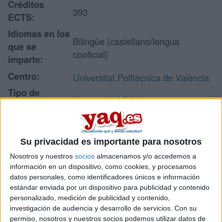
Créditos
393
ECTS:
Idiomas en los
Bilingüe (castellano/lengua
que se
cooficial)
imparte:
Centro:
Universitat Politècnica de València
Tipo de
Universidad Pública
centro:
Escuela Técnica Superior de
Lugar donde
Ingeniería Agronómica y del Medio
se imparte:
Su privacidad es importante para nosotros
Natural
Nosotros y nuestros
socios
almacenamos y/o accedemos a
Camino de Vera, s/n
información en un dispositivo, como cookies, y procesamos
Edificio 3P
datos personales, como identificadores únicos e información
Dirección:
46022 Valencia
estándar enviada por un dispositivo para publicidad y contenido
Valencia
personalizado, medición de publicidad y contenido,
investigación de audiencia y desarrollo de servicios.
Con su
permiso, nosotros y nuestros socios podemos utilizar datos de