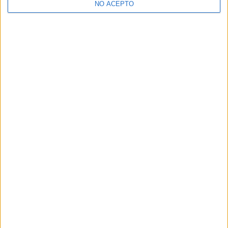
NO ACEPTO
¿Decidiendo si estudiar esto?
Pídeles información ¡GRATIS!
Mapa
+
−
Leaflet
|
©
OpenStreetMap