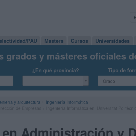
electividad/PAU
Masters
Cursos
Universidades
s grados y másteres oficiales 
¿En qué provincia?
Tipo de for
eniería y arquitectura
Ingeniería Informática
rección de Empresas + Ingeniería Informática en: Universitat Politècni
en Administración y D