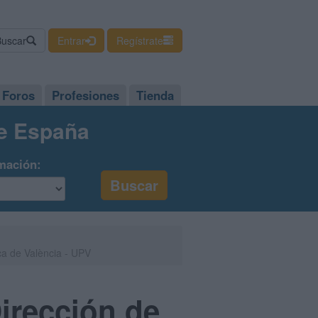
Buscar
Entrar
Regístrate
Foros
Profesiones
Tienda
de España
mación:
ca de València - UPV
irección de