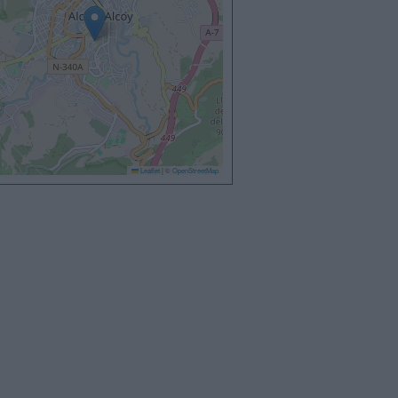
Leaflet
|
©
OpenStreetMap