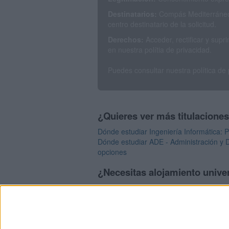
Destinatarios:
Compás Mediterráneo 
centro destinatario de la solicitud.
Derechos:
Acceder, rectificar y sup
en nuestra polítia de privacidad.
Puedes consultar nuestra política de
¿Quieres ver más titulacione
Dónde estudiar Ingeniería Informática: 
Dónde estudiar ADE - Administración y D
opciones
¿Necesitas alojamiento univer
>> Residencias de estudiantes y colegio