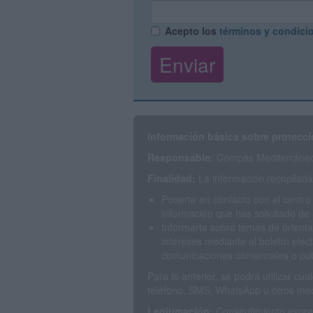
Acepto los
términos y condici
Información básica sobre protecci
Responsable:
Compás Mediterráneo 
Finalidad:
La información recopilada 
Ponerte en contacto con el centro
información que has solicitado de 
Informarte sobre temas de orienta
intereses mediante el boletín elec
comunicaciones comerciales o publ
Para lo anterior, se podrá utilizar c
teléfono, SMS, WhatsApp u otros med
Legitimación:
Consentimiento expres