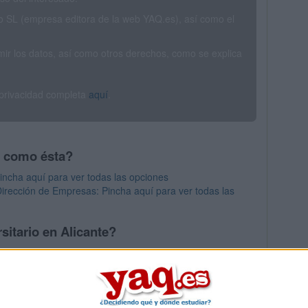
SL (empresa editora de la web YAQ.es), así como el
rimir los datos, así como otros derechos, como se explica
 privacidad completa
aquí
.
s como ésta?
Pincha aquí para ver todas las opciones
irección de Empresas: Pincha aquí para ver todas las
sitario en Alicante?
s mayores en Alicante