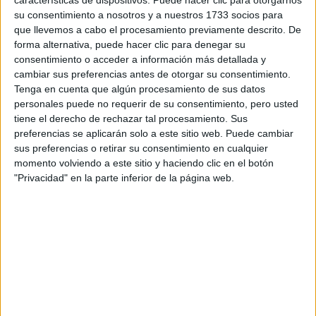
su consentimiento a nosotros y a nuestros 1733 socios para
¿Qué quieres preguntar?
*
que llevemos a cabo el procesamiento previamente descrito. De
forma alternativa, puede hacer clic para denegar su
consentimiento o acceder a información más detallada y
cambiar sus preferencias antes de otorgar su consentimiento.
Tenga en cuenta que algún procesamiento de sus datos
personales puede no requerir de su consentimiento, pero usted
tiene el derecho de rechazar tal procesamiento. Sus
Escribe aquí las dudas o preguntas que te gustaría que te
preferencias se aplicarán solo a este sitio web. Puede cambiar
respondieran: plazos de preinscripción, precios, plazas
sus preferencias o retirar su consentimiento en cualquier
disponibles…:
momento volviendo a este sitio y haciendo clic en el botón
"Privacidad" en la parte inferior de la página web.
Acepto los
términos y condiciones
y la
política de
privacidad
:
*
Información básica sobre protección de datos