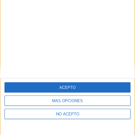
como otros derechos, como se explica en nuestra polítia de
privacidad.
Puedes consultar nuestra política de privacidad completa
aquí
.
¿Quieres ver más titulaciones como ésta?
Dónde estudiar Medicina: Pincha aquí para ver todas las
opciones
¿Necesitas alojamiento universitario en
Vizcaya?
ACEPTO
>> Residencias de estudiantes y colegios mayores en Vizcaya
MÁS OPCIONES
¿Decidiendo si estudiar esto?
NO ACEPTO
Pídeles información ¡GRATIS!
Mapa