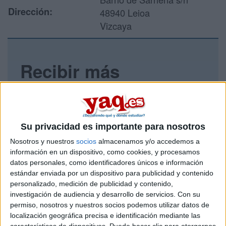
Dirección:
48940 Leioa
Vizcaya
Recibir más
información
Rellena este formulario con tus datos y un texto con las
preguntas que quieres hacer. Al pulsar el botón de enviar,
Su privacidad es importante para nosotros
los datos y la pregunta que has introducido se enviarán
por correo electrónico al centro educativo para que te
Nosotros y nuestros
socios
almacenamos y/o accedemos a
respondan ellos directamente.
información en un dispositivo, como cookies, y procesamos
datos personales, como identificadores únicos e información
Tu nombre:
*
estándar enviada por un dispositivo para publicidad y contenido
personalizado, medición de publicidad y contenido,
Tus apellidos:
*
investigación de audiencia y desarrollo de servicios.
Con su
permiso, nosotros y nuestros socios podemos utilizar datos de
localización geográfica precisa e identificación mediante las
Tu email:
*
características de dispositivos. Puede hacer clic para otorgarnos