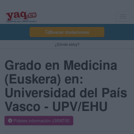
Toggl
navig
Buscar titulaciones
¿Dónde estoy?
Grado en Medicina
(Euskera) en:
Universidad del País
Vasco - UPV/EHU
Pídeles información ¡GRATIS!