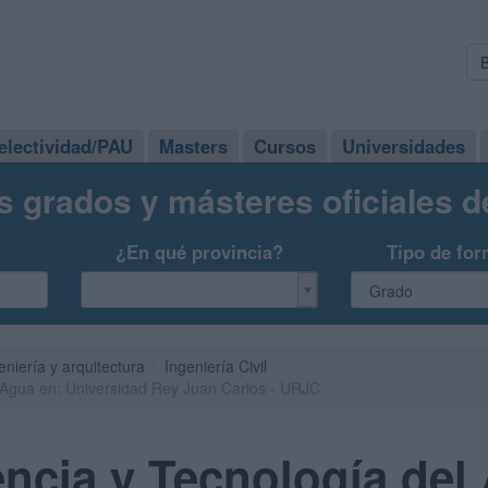
electividad/PAU
Masters
Cursos
Universidades
s grados y másteres oficiales 
¿En qué provincia?
Tipo de for
eniería y arquitectura
Ingeniería Civil
 Agua en: Universidad Rey Juan Carlos - URJC
ncia y Tecnología del