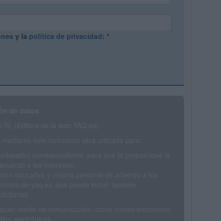
ones
y la
política de privacidad
:
*
ón de datos
SL (Editora de la web YAQ.es)
mediante este formulario será utilizada para:
 educativo correspondiente, para que te proporcione la
acuerdo a tus intereses.
ción educativa y mejora personal de acuerdo a tus
trónico de yaq.es, que puede incluir también
icitarias.
ualquier medio de comunicación, como correo electrónico,
ios electrónicos.