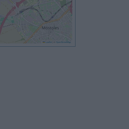
Leaflet
|
©
OpenStreetMap