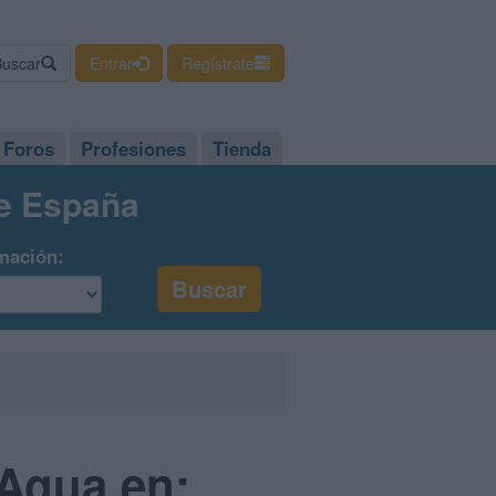
Buscar
Entrar
Regístrate
Foros
Profesiones
Tienda
de España
mación:
 Agua en: