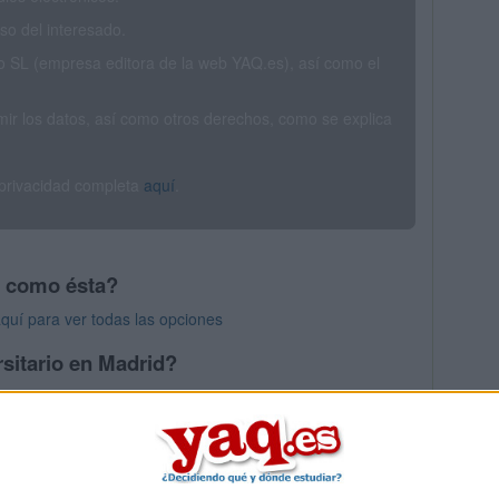
o del interesado.
SL (empresa editora de la web YAQ.es), así como el
rimir los datos, así como otros derechos, como se explica
 privacidad completa
aquí
.
s como ésta?
aquí para ver todas las opciones
sitario en Madrid?
os mayores en Madrid