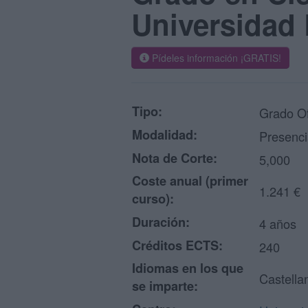
Universidad
Pídeles información ¡GRATIS!
Tipo:
Grado Of
Modalidad:
Presenci
Nota de Corte:
5,000
Coste anual (primer
1.241 €
curso):
Duración:
4 años
Créditos ECTS:
240
Idiomas en los que
Castella
se imparte: