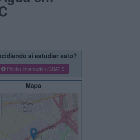
JC
cidiendo si estudiar esto?
Pídeles información ¡GRATIS!
Mapa