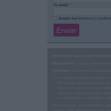
Tu email:
*
Acepto los
términos y condici
Información básica sobre protecci
Responsable:
Compás Mediterráneo 
Finalidad:
La información recopilada 
Ponerte en contacto con el centro
información que has solicitado de 
Informarte sobre temas de orienta
intereses mediante el boletín elec
comunicaciones comerciales o publ
Para lo anterior, se podrá utilizar c
teléfono, SMS, WhatsApp u otros med