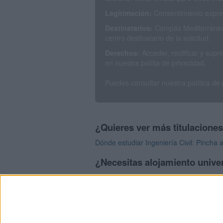
Legitimación:
Consentimiento expres
Destinatarios:
Compás Mediterráneo 
centro destinatario de la solicitud.
Derechos:
Acceder, rectificar y sup
en nuestra polítia de privacidad.
Puedes consultar nuestra política de
¿Quieres ver más titulacione
Dónde estudiar Ingeniería Civil: Pincha 
¿Necesitas alojamiento univer
>> Residencias de estudiantes y colegi