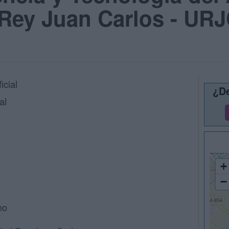
 Rey Juan Carlos - UR
icial
¿De
al
+
−
no