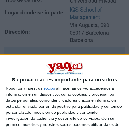
Universidad Privada
IQS School of
Lugar donde se imparte:
Management
Via Augusta, 390
Dirección:
08017 Barcelona
Barcelona
Recibir más
información
Su privacidad es importante para nosotros
Rellena este formulario con tus datos y un texto con las
Nosotros y nuestros
socios
almacenamos y/o accedemos a
preguntas que quieres hacer. Al pulsar el botón de enviar,
información en un dispositivo, como cookies, y procesamos
los datos y la pregunta que has introducido se enviarán
datos personales, como identificadores únicos e información
por correo electrónico al centro educativo para que te
estándar enviada por un dispositivo para publicidad y contenido
respondan ellos directamente.
personalizado, medición de publicidad y contenido,
investigación de audiencia y desarrollo de servicios.
Con su
Tu nombre:
*
permiso, nosotros y nuestros socios podemos utilizar datos de