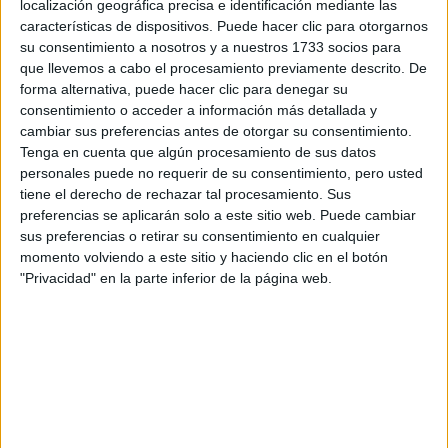
localización geográfica precisa e identificación mediante las
Tus apellidos:
*
características de dispositivos. Puede hacer clic para otorgarnos
su consentimiento a nosotros y a nuestros 1733 socios para
que llevemos a cabo el procesamiento previamente descrito. De
Tu email:
*
forma alternativa, puede hacer clic para denegar su
consentimiento o acceder a información más detallada y
¿Qué quieres preguntar?
*
cambiar sus preferencias antes de otorgar su consentimiento.
Tenga en cuenta que algún procesamiento de sus datos
personales puede no requerir de su consentimiento, pero usted
tiene el derecho de rechazar tal procesamiento. Sus
preferencias se aplicarán solo a este sitio web. Puede cambiar
sus preferencias o retirar su consentimiento en cualquier
momento volviendo a este sitio y haciendo clic en el botón
Escribe aquí las dudas o preguntas que te gustaría que te
"Privacidad" en la parte inferior de la página web.
respondieran: plazos de preinscripción, precios, plazas
disponibles…:
Acepto los
términos y condiciones
y la
política de
privacidad
:
*