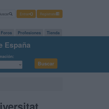
Buscar
Entrar
Regístrate
Foros
Profesiones
Tienda
de España
mación:
versitat