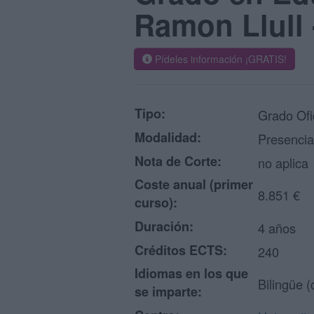
Ramon Llull
Pídeles información ¡GRATIS!
Tipo:
Grado Ofi
Modalidad:
Presencia
Nota de Corte:
no aplica
Coste anual (primer
8.851 €
curso):
Duración:
4 años
Créditos ECTS:
240
Idiomas en los que
Bilingüe (
se imparte: