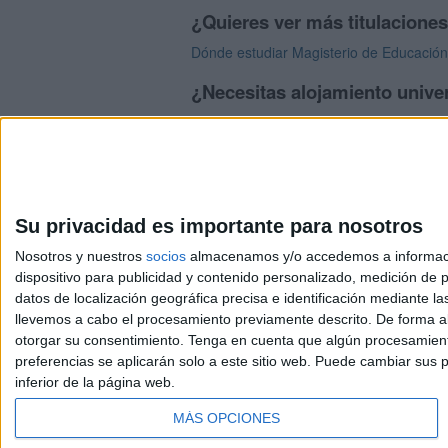
¿Quieres ver más titulacione
Dónde estudiar Magisterio de Educación I
¿Necesitas alojamiento univer
>> Residencias de estudiantes y colegi
Su privacidad es importante para nosotros
Nosotros y nuestros
socios
almacenamos y/o accedemos a información
dispositivo para publicidad y contenido personalizado, medición de pu
Avis
datos de localización geográfica precisa e identificación mediante l
© 2003-2026
Compá
llevemos a cabo el procesamiento previamente descrito. De forma al
otorgar su consentimiento.
Tenga en cuenta que algún procesamiento
preferencias se aplicarán solo a este sitio web. Puede cambiar sus p
inferior de la página web.
MÁS OPCIONES