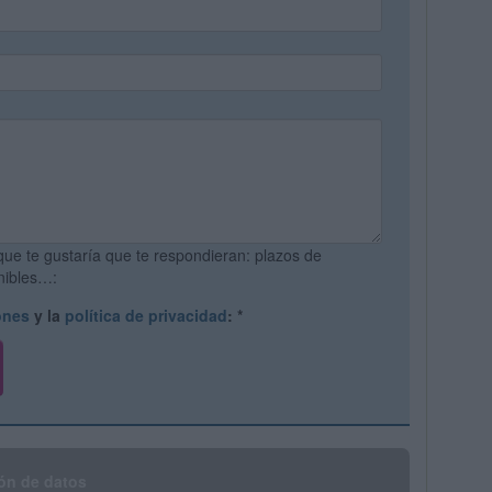
que te gustaría que te respondieran: plazos de
onibles…:
ones
y la
política de privacidad
:
*
ón de datos