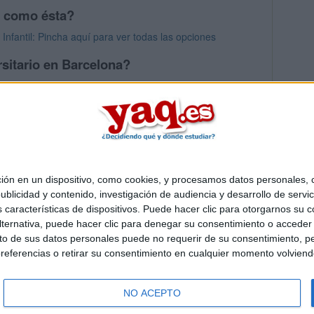
s como ésta?
nfantil: Pincha aquí para ver todas las opciones
sitario en Barcelona?
os mayores en Barcelona
 en un dispositivo, como cookies, y procesamos datos personales, co
Quiénes somos
|
Contactar
|
Anúnciate
blicidad y contenido, investigación de audiencia y desarrollo de servic
o legal
|
Politica de privacidad
|
Condiciones generales
|
Política de co
as características de dispositivos. Puede hacer clic para otorgarnos su
s Mediterráneo S.L.
- Diego de León 47 - 28006 Madrid [ESPAÑA] - T
ternativa, puede hacer clic para denegar su consentimiento o acceder
 de sus datos personales puede no requerir de su consentimiento, per
referencias o retirar su consentimiento en cualquier momento volviendo 
NO ACEPTO