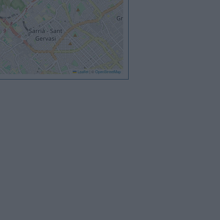
Leaflet
|
©
OpenStreetMap