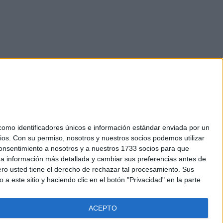
mo identificadores únicos e información estándar enviada por un
ios.
Con su permiso, nosotros y nuestros socios podemos utilizar
okies
 consentimiento a nosotros y a nuestros 1733 socios para que
el. +34 91 593 2767
 a información más detallada y cambiar sus preferencias antes de
o usted tiene el derecho de rechazar tal procesamiento. Sus
a este sitio y haciendo clic en el botón "Privacidad" en la parte
ACEPTO