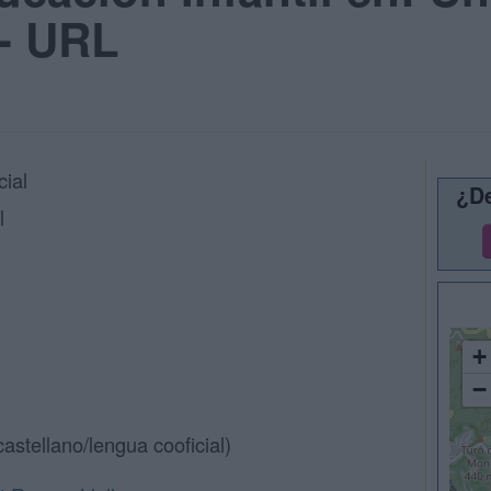
 - URL
cial
¿De
l
+
−
castellano/lengua cooficial)