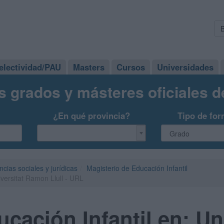
electividad/PAU
Masters
Cursos
Universidades
s grados y másteres oficiales 
¿En qué provincia?
Tipo de for
ncias sociales y jurídicas
Magisterio de Educación Infantil
iversitat Ramon Llull - URL
cación Infantil en: Uni