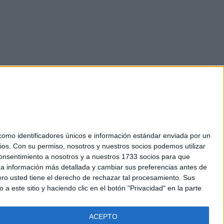
mo identificadores únicos e información estándar enviada por un
ios.
Con su permiso, nosotros y nuestros socios podemos utilizar
okies
 consentimiento a nosotros y a nuestros 1733 socios para que
el. +34 91 593 2767
 a información más detallada y cambiar sus preferencias antes de
o usted tiene el derecho de rechazar tal procesamiento. Sus
a este sitio y haciendo clic en el botón "Privacidad" en la parte
ACEPTO