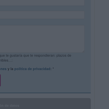
que te gustaría que te respondieran: plazos de
onibles…:
ones
y la
política de privacidad
:
*
ón de datos