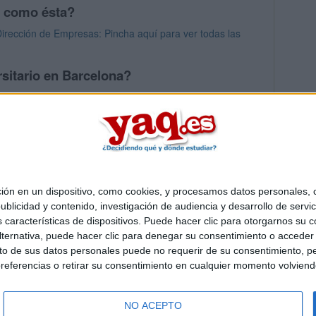
s como ésta?
irección de Empresas: Pincha aquí para ver todas las
sitario en Barcelona?
os mayores en Barcelona
 en un dispositivo, como cookies, y procesamos datos personales, co
Quiénes somos
|
Contactar
|
Anúnciate
blicidad y contenido, investigación de audiencia y desarrollo de servic
o legal
|
Politica de privacidad
|
Condiciones generales
|
Política de co
as características de dispositivos. Puede hacer clic para otorgarnos su
s Mediterráneo S.L.
- Diego de León 47 - 28006 Madrid [ESPAÑA] - T
ternativa, puede hacer clic para denegar su consentimiento o acceder
 de sus datos personales puede no requerir de su consentimiento, per
referencias o retirar su consentimiento en cualquier momento volviendo 
NO ACEPTO