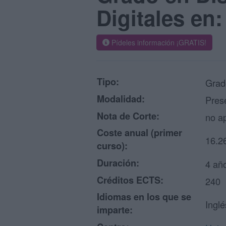
Digitales en
Pídeles información ¡GRATIS!
Tipo:
Grado
Modalidad:
Pres
Nota de Corte:
no ap
Coste anual (primer
16.2
curso):
Duración:
4 añ
Créditos ECTS:
240
Idiomas en los que se
Inglé
imparte: