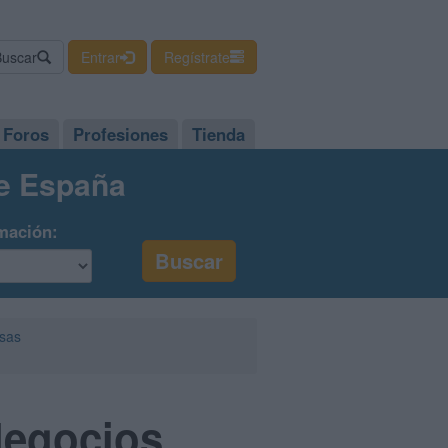
Buscar
Entrar
Regístrate
Foros
Profesiones
Tienda
de España
mación:
esas
Negocios