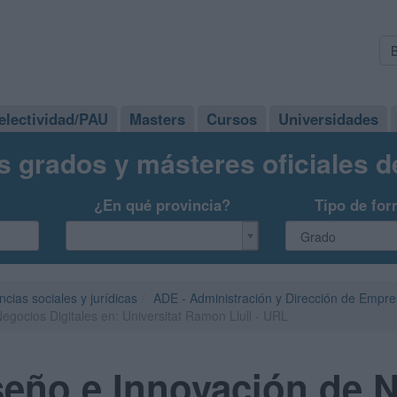
electividad/PAU
Masters
Cursos
Universidades
s grados y másteres oficiales 
¿En qué provincia?
Tipo de for
ncias sociales y jurídicas
ADE - Administración y Dirección de Empr
gocios Digitales en: Universitat Ramon Llull - URL
seño e Innovación de 