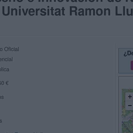
: Universitat Ramon Llu
 Oficial
¿De
encial
lica
60 €
os
+
−
s