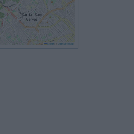
Leaflet
|
©
OpenStreetMap