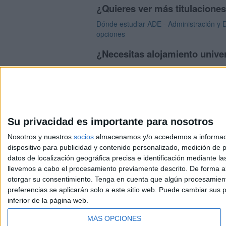
¿Quieres ver más titulacione
Dónde estudiar ADE - Administración y D
opciones
¿Necesitas alojamiento univer
>> Residencias de estudiantes y colegi
Su privacidad es importante para nosotros
Nosotros y nuestros
socios
almacenamos y/o accedemos a información
dispositivo para publicidad y contenido personalizado, medición de pu
Avis
datos de localización geográfica precisa e identificación mediante l
© 2003-2026
Compá
llevemos a cabo el procesamiento previamente descrito. De forma al
otorgar su consentimiento.
Tenga en cuenta que algún procesamiento
preferencias se aplicarán solo a este sitio web. Puede cambiar sus p
inferior de la página web.
MÁS OPCIONES