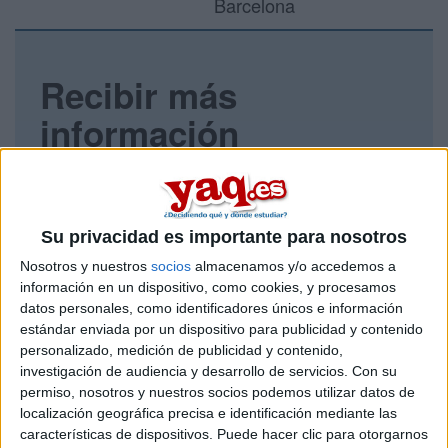
Barcelona
Recibir más
información
Rellena este formulario con tus datos y un texto con las
preguntas que quieres hacer. Al pulsar el botón de enviar,
los datos y la pregunta que has introducido se enviarán
por correo electrónico al centro educativo para que te
Su privacidad es importante para nosotros
respondan ellos directamente.
Nosotros y nuestros
socios
almacenamos y/o accedemos a
Tu nombre:
*
información en un dispositivo, como cookies, y procesamos
datos personales, como identificadores únicos e información
estándar enviada por un dispositivo para publicidad y contenido
Tus apellidos:
*
personalizado, medición de publicidad y contenido,
investigación de audiencia y desarrollo de servicios.
Con su
Tu email:
*
permiso, nosotros y nuestros socios podemos utilizar datos de
localización geográfica precisa e identificación mediante las
características de dispositivos. Puede hacer clic para otorgarnos
¿Qué quieres preguntar?
*