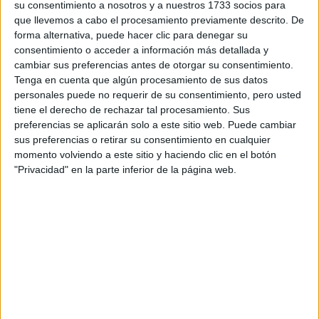
su consentimiento a nosotros y a nuestros 1733 socios para
que llevemos a cabo el procesamiento previamente descrito. De
forma alternativa, puede hacer clic para denegar su
consentimiento o acceder a información más detallada y
cambiar sus preferencias antes de otorgar su consentimiento.
Tenga en cuenta que algún procesamiento de sus datos
personales puede no requerir de su consentimiento, pero usted
Escribe aquí las dudas o preguntas que te gustaría que te
respondieran: plazos de preinscripción, precios, plazas
tiene el derecho de rechazar tal procesamiento. Sus
disponibles…:
preferencias se aplicarán solo a este sitio web. Puede cambiar
sus preferencias o retirar su consentimiento en cualquier
Acepto los
términos y condiciones
y la
política de
momento volviendo a este sitio y haciendo clic en el botón
privacidad
:
*
"Privacidad" en la parte inferior de la página web.
Información básica sobre protección de datos
Responsable:
Compás Mediterráneo SL (Editora de la
web YAQ.es)