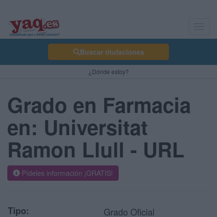
Toggl
navig
Buscar titulaciones
¿Dónde estoy?
Grado en Farmacia
en: Universitat
Ramon Llull - URL
Pídeles información ¡GRATIS!
Tipo:
Grado Oficial