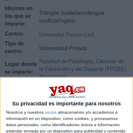
Idiomas en
Trilingüe (castellano/lengua
los que se
cooficial/inglés)
imparte:
Centro:
Universitat Ramon Llull
Tipo de
Universidad Privada
centro:
Facultad de Psicología, Ciencias de
Lugar donde
la Educación y del Deporte (FPCEE)
se imparte:
Blanquerna
C. Císter, 34
Dirección:
08022 Barcelona
Barcelona
Su privacidad es importante para nosotros
Nosotros y nuestros
socios
almacenamos y/o accedemos a
información en un dispositivo, como cookies, y procesamos
Recibir más
datos personales, como identificadores únicos e información
estándar enviada por un dispositivo para publicidad y contenido