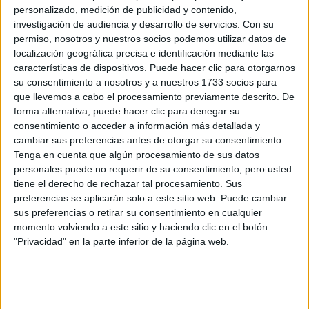
información
personalizado, medición de publicidad y contenido,
investigación de audiencia y desarrollo de servicios.
Con su
Rellena este formulario con tus datos y un texto con las
permiso, nosotros y nuestros socios podemos utilizar datos de
preguntas que quieres hacer. Al pulsar el botón de enviar,
localización geográfica precisa e identificación mediante las
los datos y la pregunta que has introducido se enviarán
características de dispositivos. Puede hacer clic para otorgarnos
por correo electrónico al centro educativo para que te
su consentimiento a nosotros y a nuestros 1733 socios para
respondan ellos directamente.
que llevemos a cabo el procesamiento previamente descrito. De
forma alternativa, puede hacer clic para denegar su
Tu nombre:
*
consentimiento o acceder a información más detallada y
cambiar sus preferencias antes de otorgar su consentimiento.
Tus apellidos:
*
Tenga en cuenta que algún procesamiento de sus datos
personales puede no requerir de su consentimiento, pero usted
tiene el derecho de rechazar tal procesamiento. Sus
Tu email:
*
preferencias se aplicarán solo a este sitio web. Puede cambiar
sus preferencias o retirar su consentimiento en cualquier
¿Qué quieres preguntar?
*
momento volviendo a este sitio y haciendo clic en el botón
"Privacidad" en la parte inferior de la página web.