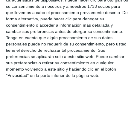
su consentimiento a nosotros y a nuestros 1733 socios para
¿Qué quieres preguntar?
*
que llevemos a cabo el procesamiento previamente descrito. De
forma alternativa, puede hacer clic para denegar su
consentimiento o acceder a información más detallada y
cambiar sus preferencias antes de otorgar su consentimiento.
Tenga en cuenta que algún procesamiento de sus datos
personales puede no requerir de su consentimiento, pero usted
tiene el derecho de rechazar tal procesamiento. Sus
Escribe aquí las dudas o preguntas que te gustaría que te
preferencias se aplicarán solo a este sitio web. Puede cambiar
respondieran: plazos de preinscripción, precios, plazas
sus preferencias o retirar su consentimiento en cualquier
disponibles…:
momento volviendo a este sitio y haciendo clic en el botón
"Privacidad" en la parte inferior de la página web.
Acepto los
términos y condiciones
y la
política de
privacidad
:
*
Información básica sobre protección de datos