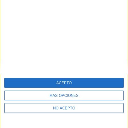
como otros derechos, como se explica en nuestra polítia de
privacidad.
Puedes consultar nuestra política de privacidad completa
aquí
.
¿Quieres ver más titulaciones como ésta?
Dónde estudiar Biotecnología: Pincha aquí para ver todas las
opciones
¿Necesitas alojamiento universitario en
Barcelona?
ACEPTO
>> Residencias de estudiantes y colegios mayores en Barcelona
MÁS OPCIONES
¿Decidiendo si estudiar esto?
NO ACEPTO
Pídeles información ¡GRATIS!
Mapa