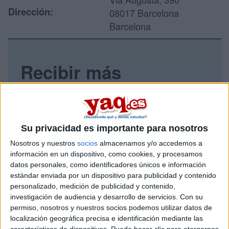
Dirección:
08017 Barcelona
Barcelona
Recibir más
información
Rellena este formulario con tus datos y un texto con las
preguntas que quieres hacer. Al pulsar el botón de enviar,
Su privacidad es importante para nosotros
los datos y la pregunta que has introducido se enviarán
por correo electrónico al centro educativo para que te
Nosotros y nuestros
socios
almacenamos y/o accedemos a
respondan ellos directamente.
información en un dispositivo, como cookies, y procesamos
datos personales, como identificadores únicos e información
Tu nombre:
*
estándar enviada por un dispositivo para publicidad y contenido
personalizado, medición de publicidad y contenido,
Tus apellidos:
*
investigación de audiencia y desarrollo de servicios.
Con su
permiso, nosotros y nuestros socios podemos utilizar datos de
localización geográfica precisa e identificación mediante las
Tu email:
*
características de dispositivos. Puede hacer clic para otorgarnos