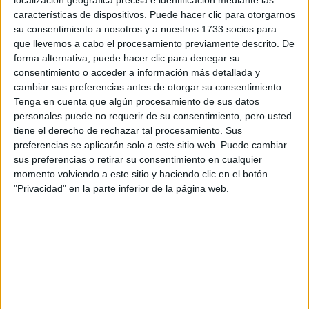
localización geográfica precisa e identificación mediante las
Tus apellidos:
*
características de dispositivos. Puede hacer clic para otorgarnos
su consentimiento a nosotros y a nuestros 1733 socios para
Tu email:
*
que llevemos a cabo el procesamiento previamente descrito. De
forma alternativa, puede hacer clic para denegar su
consentimiento o acceder a información más detallada y
¿Qué quieres preguntar?
*
cambiar sus preferencias antes de otorgar su consentimiento.
Tenga en cuenta que algún procesamiento de sus datos
personales puede no requerir de su consentimiento, pero usted
tiene el derecho de rechazar tal procesamiento. Sus
preferencias se aplicarán solo a este sitio web. Puede cambiar
sus preferencias o retirar su consentimiento en cualquier
Escribe aquí las dudas o preguntas que te gustaría que te
momento volviendo a este sitio y haciendo clic en el botón
respondieran: plazos de preinscripción, precios, plazas
"Privacidad" en la parte inferior de la página web.
disponibles…:
Acepto los
términos y condiciones
y la
política de
privacidad
:
*