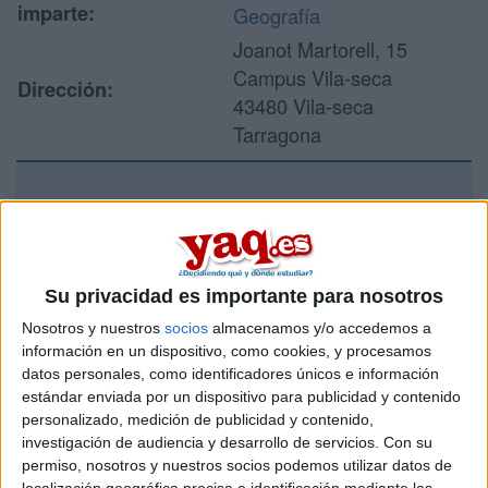
imparte:
Geografía
Joanot Martorell, 15
Campus Vila-seca
Dirección:
43480 Vila-seca
Tarragona
Recibir más
información
Su privacidad es importante para nosotros
Rellena este formulario con tus datos y un texto con las
Nosotros y nuestros
socios
almacenamos y/o accedemos a
preguntas que quieres hacer. Al pulsar el botón de enviar,
información en un dispositivo, como cookies, y procesamos
los datos y la pregunta que has introducido se enviarán
datos personales, como identificadores únicos e información
por correo electrónico al centro educativo para que te
estándar enviada por un dispositivo para publicidad y contenido
respondan ellos directamente.
personalizado, medición de publicidad y contenido,
Tu nombre:
*
investigación de audiencia y desarrollo de servicios.
Con su
permiso, nosotros y nuestros socios podemos utilizar datos de