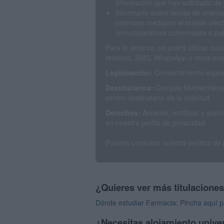
información que has solicitado de 
Informarte sobre temas de orienta
intereses mediante el boletín elec
comunicaciones comerciales o publ
Para lo anterior, se podrá utilizar c
teléfono, SMS, WhatsApp u otros med
Legitimación:
Consentimiento expres
Destinatarios:
Compás Mediterráneo 
centro destinatario de la solicitud.
Derechos:
Acceder, rectificar y sup
en nuestra polítia de privacidad.
Puedes consultar nuestra política de
¿Quieres ver más titulacione
Dónde estudiar Farmacia: Pincha aquí p
¿Necesitas alojamiento univer