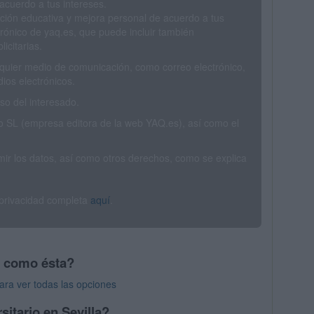
acuerdo a tus intereses.
ción educativa y mejora personal de acuerdo a tus
trónico de yaq.es, que puede incluir también
icitarias.
ualquier medio de comunicación, como correo electrónico,
ios electrónicos.
o del interesado.
SL (empresa editora de la web YAQ.es), así como el
rimir los datos, así como otros derechos, como se explica
 privacidad completa
aquí
.
s como ésta?
ara ver todas las opciones
sitario en Sevilla?