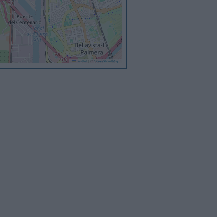
Leaflet
|
©
OpenStreetMap