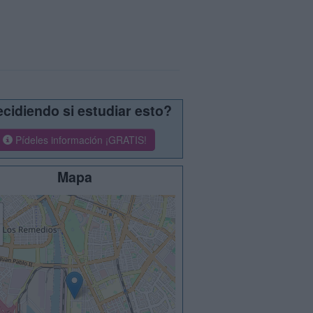
cidiendo si estudiar esto?
Pídeles información ¡GRATIS!
Mapa