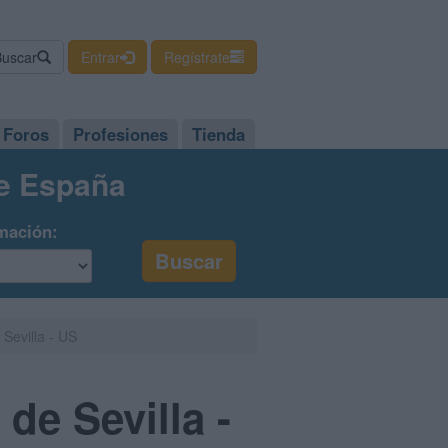
Buscar
Entrar
Regístrate
Foros
Profesiones
Tienda
de España
mación:
Sevilla - US
de Sevilla -