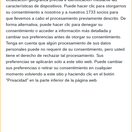
características de dispositivos. Puede hacer clic para otorgarnos
Tu email:
*
su consentimiento a nosotros y a nuestros 1733 socios para
que llevemos a cabo el procesamiento previamente descrito. De
forma alternativa, puede hacer clic para denegar su
¿Qué quieres preguntar?
*
consentimiento o acceder a información más detallada y
cambiar sus preferencias antes de otorgar su consentimiento.
Tenga en cuenta que algún procesamiento de sus datos
personales puede no requerir de su consentimiento, pero usted
tiene el derecho de rechazar tal procesamiento. Sus
preferencias se aplicarán solo a este sitio web. Puede cambiar
Escribe aquí las dudas o preguntas que te gustaría que te
sus preferencias o retirar su consentimiento en cualquier
respondieran: plazos de preinscripción, precios, plazas
momento volviendo a este sitio y haciendo clic en el botón
disponibles…:
"Privacidad" en la parte inferior de la página web.
Acepto los
términos y condiciones
y la
política de
privacidad
:
*