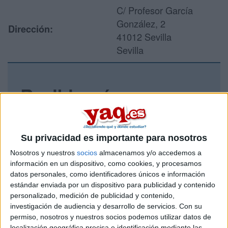
C/ Profesor García
González, 2
Dirección:
41012 Sevilla
Sevilla
Recibir más
información
Rellena este formulario con tus datos y un texto con las
Su privacidad es importante para nosotros
preguntas que quieres hacer. Al pulsar el botón de enviar,
Nosotros y nuestros
socios
almacenamos y/o accedemos a
los datos y la pregunta que has introducido se enviarán
información en un dispositivo, como cookies, y procesamos
por correo electrónico al centro educativo para que te
datos personales, como identificadores únicos e información
respondan ellos directamente.
estándar enviada por un dispositivo para publicidad y contenido
Tu nombre:
*
personalizado, medición de publicidad y contenido,
investigación de audiencia y desarrollo de servicios.
Con su
permiso, nosotros y nuestros socios podemos utilizar datos de
Tus apellidos:
*
localización geográfica precisa e identificación mediante las