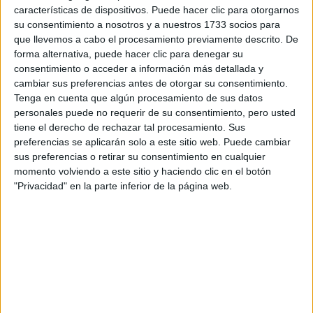
características de dispositivos. Puede hacer clic para otorgarnos
Tu email:
*
su consentimiento a nosotros y a nuestros 1733 socios para
que llevemos a cabo el procesamiento previamente descrito. De
forma alternativa, puede hacer clic para denegar su
¿Qué quieres preguntar?
*
consentimiento o acceder a información más detallada y
cambiar sus preferencias antes de otorgar su consentimiento.
Tenga en cuenta que algún procesamiento de sus datos
personales puede no requerir de su consentimiento, pero usted
tiene el derecho de rechazar tal procesamiento. Sus
preferencias se aplicarán solo a este sitio web. Puede cambiar
sus preferencias o retirar su consentimiento en cualquier
Escribe aquí las dudas o preguntas que te gustaría que te
momento volviendo a este sitio y haciendo clic en el botón
respondieran: plazos de preinscripción, precios, plazas
"Privacidad" en la parte inferior de la página web.
disponibles…:
Acepto los
términos y condiciones
y la
política de
privacidad
:
*