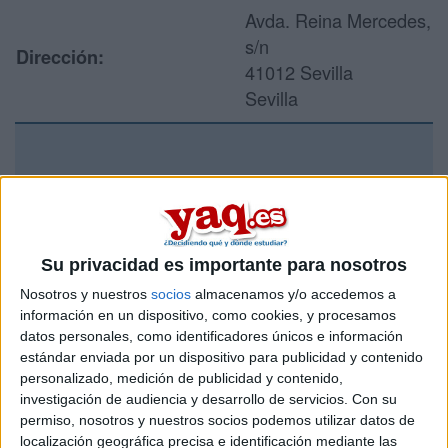
Avda. Reina Mercedes,
s/n
Dirección:
41012 Sevilla
Sevilla
Recibir más
información
Su privacidad es importante para nosotros
Rellena este formulario con tus datos y un texto con las
preguntas que quieres hacer. Al pulsar el botón de enviar,
Nosotros y nuestros
socios
almacenamos y/o accedemos a
los datos y la pregunta que has introducido se enviarán
información en un dispositivo, como cookies, y procesamos
por correo electrónico al centro educativo para que te
datos personales, como identificadores únicos e información
respondan ellos directamente.
estándar enviada por un dispositivo para publicidad y contenido
Tu nombre:
*
personalizado, medición de publicidad y contenido,
investigación de audiencia y desarrollo de servicios.
Con su
permiso, nosotros y nuestros socios podemos utilizar datos de
Tus apellidos:
*
localización geográfica precisa e identificación mediante las