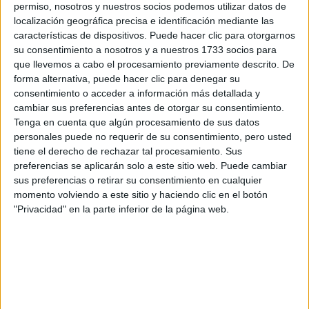
los datos y la pregunta que has introducido se enviarán
permiso, nosotros y nuestros socios podemos utilizar datos de
por correo electrónico al centro educativo para que te
localización geográfica precisa e identificación mediante las
respondan ellos directamente.
características de dispositivos. Puede hacer clic para otorgarnos
Tu nombre:
*
su consentimiento a nosotros y a nuestros 1733 socios para
que llevemos a cabo el procesamiento previamente descrito. De
forma alternativa, puede hacer clic para denegar su
Tus apellidos:
*
consentimiento o acceder a información más detallada y
cambiar sus preferencias antes de otorgar su consentimiento.
Tu email:
*
Tenga en cuenta que algún procesamiento de sus datos
personales puede no requerir de su consentimiento, pero usted
tiene el derecho de rechazar tal procesamiento. Sus
¿Qué quieres preguntar?
*
preferencias se aplicarán solo a este sitio web. Puede cambiar
sus preferencias o retirar su consentimiento en cualquier
momento volviendo a este sitio y haciendo clic en el botón
"Privacidad" en la parte inferior de la página web.
Escribe aquí las dudas o preguntas que te gustaría que te
respondieran: plazos de preinscripción, precios, plazas
disponibles…:
Acepto los
términos y condiciones
y la
política de