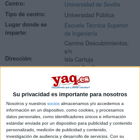
Centro:
Universidad de Sevilla
Tipo de centro:
Universidad Pública
Lugar donde se
Escuela Técnica Superior
imparte:
de Ingeniería
Camino Descubrimientos,
s/n
Dirección:
Isla Cartuja
41092 Sevilla
Sevilla
Su privacidad es importante para nosotros
Recibir más
Nosotros y nuestros
socios
almacenamos y/o accedemos a
información en un dispositivo, como cookies, y procesamos
información
datos personales, como identificadores únicos e información
estándar enviada por un dispositivo para publicidad y contenido
Rellena este formulario con tus datos y un texto con las
personalizado, medición de publicidad y contenido,
preguntas que quieres hacer. Al pulsar el botón de enviar,
investigación de audiencia y desarrollo de servicios.
Con su