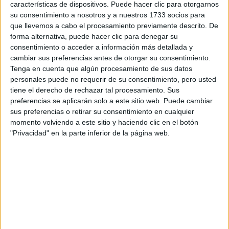
características de dispositivos. Puede hacer clic para otorgarnos
Tu email:
*
su consentimiento a nosotros y a nuestros 1733 socios para
que llevemos a cabo el procesamiento previamente descrito. De
¿Qué quieres preguntar?
*
forma alternativa, puede hacer clic para denegar su
consentimiento o acceder a información más detallada y
cambiar sus preferencias antes de otorgar su consentimiento.
Tenga en cuenta que algún procesamiento de sus datos
personales puede no requerir de su consentimiento, pero usted
tiene el derecho de rechazar tal procesamiento. Sus
preferencias se aplicarán solo a este sitio web. Puede cambiar
Escribe aquí las dudas o preguntas que te gustaría que te
sus preferencias o retirar su consentimiento en cualquier
respondieran: plazos de preinscripción, precios, plazas
momento volviendo a este sitio y haciendo clic en el botón
disponibles…:
"Privacidad" en la parte inferior de la página web.
Acepto los
términos y condiciones
y la
política de
privacidad
:
*