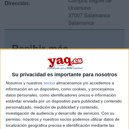
Campus Miguel de
Dirección:
Unamuno
37007 Salamanca
Salamanca
Recibir más
información
Rellena este formulario con tus datos y un texto con las
Su privacidad es importante para nosotros
preguntas que quieres hacer. Al pulsar el botón de enviar,
los datos y la pregunta que has introducido se enviarán
Nosotros y nuestros
socios
almacenamos y/o accedemos a
por correo electrónico al centro educativo para que te
información en un dispositivo, como cookies, y procesamos
respondan ellos directamente.
datos personales, como identificadores únicos e información
estándar enviada por un dispositivo para publicidad y contenido
Tu nombre:
*
personalizado, medición de publicidad y contenido,
investigación de audiencia y desarrollo de servicios.
Con su
Tus apellidos:
*
permiso, nosotros y nuestros socios podemos utilizar datos de
localización geográfica precisa e identificación mediante las