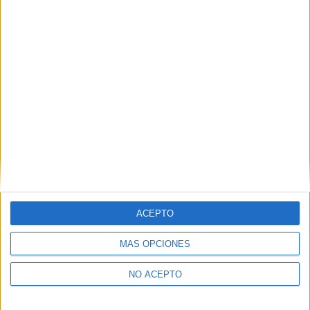
Derechos:
Acceder, rectificar y suprimir los datos, así
como otros derechos, como se explica en nuestra polítia de
privacidad.
Puedes consultar nuestra política de privacidad completa
aquí
.
¿Quieres ver más titulaciones como ésta?
Dónde estudiar Medicina: Pincha aquí para ver todas las
opciones
¿Necesitas alojamiento universitario en
Salamanca?
ACEPTO
>> Residencias de estudiantes y colegios mayores en Salamanca
MÁS OPCIONES
¿Decidiendo si estudiar esto?
NO ACEPTO
Pídeles información ¡GRATIS!