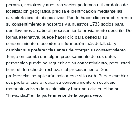
los datos y la pregunta que has introducido se enviarán
permiso, nosotros y nuestros socios podemos utilizar datos de
por correo electrónico al centro educativo para que te
localización geográfica precisa e identificación mediante las
respondan ellos directamente.
características de dispositivos. Puede hacer clic para otorgarnos
Tu nombre:
*
su consentimiento a nosotros y a nuestros 1733 socios para
que llevemos a cabo el procesamiento previamente descrito. De
forma alternativa, puede hacer clic para denegar su
Tus apellidos:
*
consentimiento o acceder a información más detallada y
cambiar sus preferencias antes de otorgar su consentimiento.
Tu email:
*
Tenga en cuenta que algún procesamiento de sus datos
personales puede no requerir de su consentimiento, pero usted
tiene el derecho de rechazar tal procesamiento. Sus
¿Qué quieres preguntar?
*
preferencias se aplicarán solo a este sitio web. Puede cambiar
sus preferencias o retirar su consentimiento en cualquier
momento volviendo a este sitio y haciendo clic en el botón
"Privacidad" en la parte inferior de la página web.
Escribe aquí las dudas o preguntas que te gustaría que te
respondieran: plazos de preinscripción, precios, plazas
disponibles…:
Acepto los
términos y condiciones
y la
política de