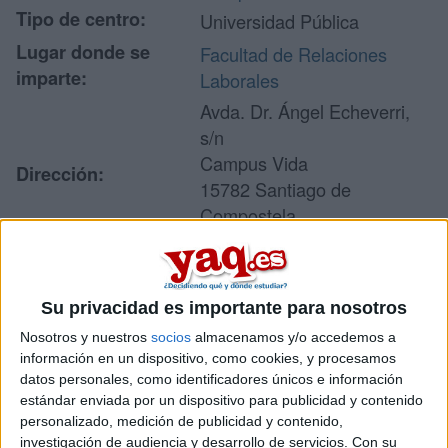
Tipo de centro:
Universidad Pública
Lugar donde se
Facultad de Relaciones
imparte:
Laborales
Avda. Dr. Ángel Echeverri,
s/n
Campus Vida
Dirección:
15782 Santiago de
Compostela
A Coruña
Su privacidad es importante para nosotros
Recibir más
Nosotros y nuestros
socios
almacenamos y/o accedemos a
información
información en un dispositivo, como cookies, y procesamos
datos personales, como identificadores únicos e información
estándar enviada por un dispositivo para publicidad y contenido
Rellena este formulario con tus datos y un texto con las
personalizado, medición de publicidad y contenido,
preguntas que quieres hacer. Al pulsar el botón de enviar,
investigación de audiencia y desarrollo de servicios.
Con su