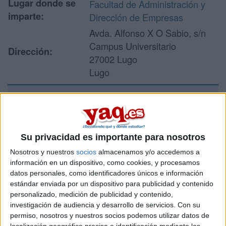
Lugar donde se
Facultad de Administración y
imparte:
Dirección de Empresas
Avda. Alfonso X O Sabio, s/n
Campus Universitario
Dirección:
27002 Lugo
Lugo
Recibir más
información
Su privacidad es importante para nosotros
Nosotros y nuestros
socios
almacenamos y/o accedemos a
Rellena este formulario con tus datos y un texto con las
información en un dispositivo, como cookies, y procesamos
preguntas que quieres hacer. Al pulsar el botón de enviar,
datos personales, como identificadores únicos e información
los datos y la pregunta que has introducido se enviarán
estándar enviada por un dispositivo para publicidad y contenido
por correo electrónico al centro educativo para que te
personalizado, medición de publicidad y contenido,
respondan ellos directamente.
investigación de audiencia y desarrollo de servicios.
Con su
Tu nombre:
*
permiso, nosotros y nuestros socios podemos utilizar datos de