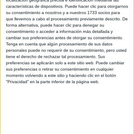
localización geográfica precisa e identificación mediante las
características de dispositivos. Puede hacer clic para otorgarnos
Tus apellidos:
*
su consentimiento a nosotros y a nuestros 1733 socios para
que llevemos a cabo el procesamiento previamente descrito. De
Tu email:
*
forma alternativa, puede hacer clic para denegar su
consentimiento o acceder a información más detallada y
cambiar sus preferencias antes de otorgar su consentimiento.
¿Qué quieres preguntar?
*
Tenga en cuenta que algún procesamiento de sus datos
personales puede no requerir de su consentimiento, pero usted
tiene el derecho de rechazar tal procesamiento. Sus
preferencias se aplicarán solo a este sitio web. Puede cambiar
sus preferencias o retirar su consentimiento en cualquier
momento volviendo a este sitio y haciendo clic en el botón
Escribe aquí las dudas o preguntas que te gustaría que te
"Privacidad" en la parte inferior de la página web.
respondieran: plazos de preinscripción, precios, plazas
disponibles…:
Acepto los
términos y condiciones
y la
política de
privacidad
:
*