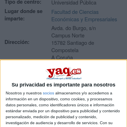
Tipo de centro:
Universidad Pública
Lugar donde se
Facultad de Ciencias
imparte:
Económicas y Empresariales
Avda. do Burgo, s/n
Campus Norte
Dirección:
15782 Santiago de
Compostela
A Coruña
Recibir más
Su privacidad es importante para nosotros
información
Nosotros y nuestros
socios
almacenamos y/o accedemos a
información en un dispositivo, como cookies, y procesamos
Rellena este formulario con tus datos y un texto con las
datos personales, como identificadores únicos e información
preguntas que quieres hacer. Al pulsar el botón de enviar,
estándar enviada por un dispositivo para publicidad y contenido
los datos y la pregunta que has introducido se enviarán
personalizado, medición de publicidad y contenido,
por correo electrónico al centro educativo para que te
investigación de audiencia y desarrollo de servicios.
Con su