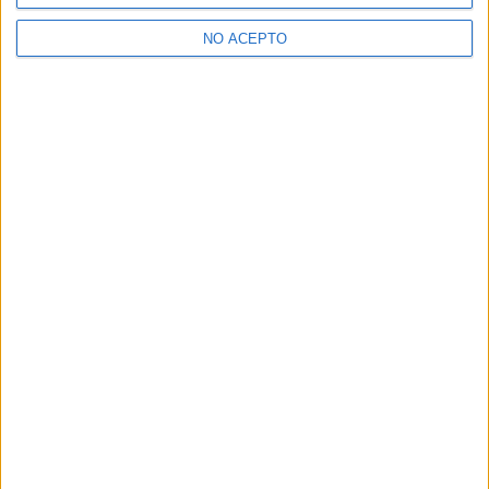
>> Residencias de estudiantes y colegios mayores en A Coruña
NO ACEPTO
¿Decidiendo si estudiar esto?
Pídeles información ¡GRATIS!
Mapa
+
−