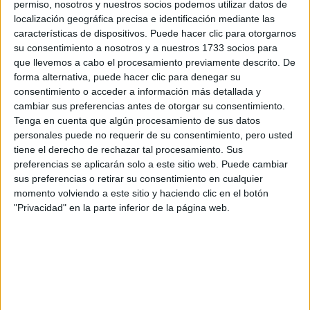
respondan ellos directamente.
permiso, nosotros y nuestros socios podemos utilizar datos de
localización geográfica precisa e identificación mediante las
Tu nombre:
*
características de dispositivos. Puede hacer clic para otorgarnos
su consentimiento a nosotros y a nuestros 1733 socios para
Tus apellidos:
*
que llevemos a cabo el procesamiento previamente descrito. De
forma alternativa, puede hacer clic para denegar su
consentimiento o acceder a información más detallada y
Tu email:
*
cambiar sus preferencias antes de otorgar su consentimiento.
Tenga en cuenta que algún procesamiento de sus datos
¿Qué quieres preguntar?
*
personales puede no requerir de su consentimiento, pero usted
tiene el derecho de rechazar tal procesamiento. Sus
preferencias se aplicarán solo a este sitio web. Puede cambiar
sus preferencias o retirar su consentimiento en cualquier
momento volviendo a este sitio y haciendo clic en el botón
"Privacidad" en la parte inferior de la página web.
Escribe aquí las dudas o preguntas que te gustaría que te
respondieran: plazos de preinscripción, precios, plazas
disponibles…:
Acepto los
términos y condiciones
y la
política de
privacidad
:
*