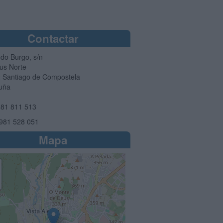
Contactar
 do Burgo, s/n
s Norte
2
Santiago de Compostela
uña
81 811 513
981 528 051
Mapa