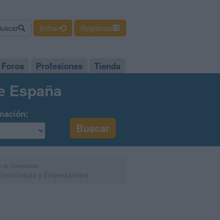
Buscar
Entrar
Regístrate
Foros
Profesiones
Tienda
de España
mación:
o de Compostela
 Económicas y Empresariales