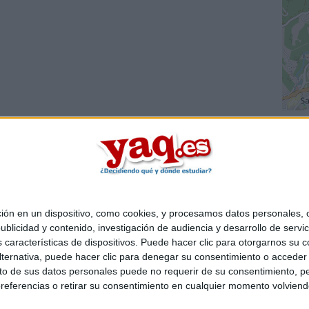
 en un dispositivo, como cookies, y procesamos datos personales, co
Quiénes somos
|
Contactar
|
Anúnciate
blicidad y contenido, investigación de audiencia y desarrollo de servic
o legal
|
Politica de privacidad
|
Condiciones generales
|
Política de co
as características de dispositivos. Puede hacer clic para otorgarnos su
s Mediterráneo S.L.
- Diego de León 47 - 28006 Madrid [ESPAÑA] - T
ternativa, puede hacer clic para denegar su consentimiento o acceder
 de sus datos personales puede no requerir de su consentimiento, per
referencias o retirar su consentimiento en cualquier momento volviendo 