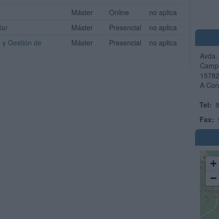
Máster
Online
no aplica
lar
Máster
Presencial
no aplica
 y Gestión de
Máster
Presencial
no aplica
Avda.
Campu
1578
A Cor
Tel:
8
Fax:
+
−