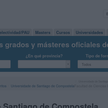
electividad/PAU
Masters
Cursos
Universidades
s grados y másteres oficiales 
¿En qué provincia?
Tipo de for
Universidade de Santiag
ritos
Universidade de Santiago de Compostela
Facultad de Ciencias
e Santiago de Compostela