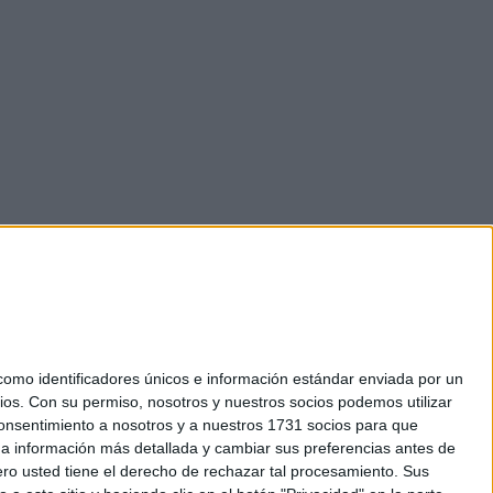
mo identificadores únicos e información estándar enviada por un
ios.
Con su permiso, nosotros y nuestros socios podemos utilizar
okies
 consentimiento a nosotros y a nuestros 1731 socios para que
el. +34 91 593 2767
 a información más detallada y cambiar sus preferencias antes de
o usted tiene el derecho de rechazar tal procesamiento. Sus