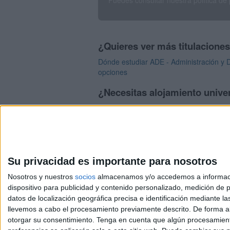
Puedes consultar nuestra política de
¿Quieres ver más titulacione
Dónde estudiar ADE - Administración y D
opciones
¿Necesitas alojamiento unive
>> Residencias de estudiantes y colegi
Su privacidad es importante para nosotros
Nosotros y nuestros
socios
almacenamos y/o accedemos a información
dispositivo para publicidad y contenido personalizado, medición de pu
Avis
datos de localización geográfica precisa e identificación mediante l
© 2003-2026
Compá
llevemos a cabo el procesamiento previamente descrito. De forma al
otorgar su consentimiento.
Tenga en cuenta que algún procesamiento