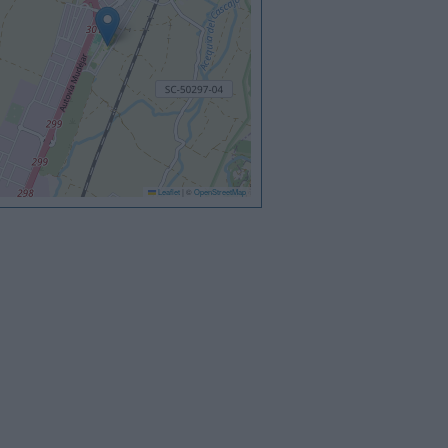
Leaflet
|
©
OpenStreetMap