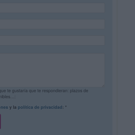
que te gustaría que te respondieran: plazos de
onibles…:
ones
y la
política de privacidad
:
*