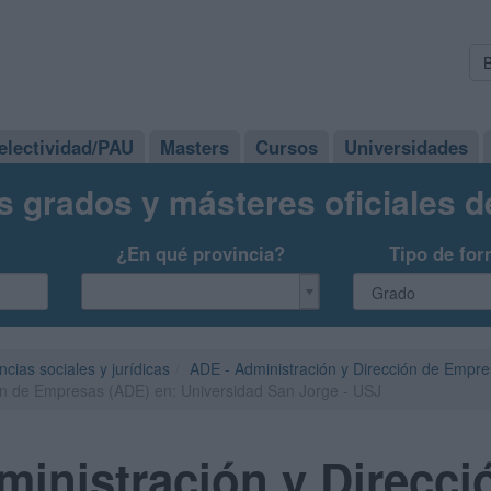
electividad/PAU
Masters
Cursos
Universidades
s grados y másteres oficiales 
¿En qué provincia?
Tipo de for
ncias sociales y jurídicas
ADE - Administración y Dirección de Empr
ón de Empresas (ADE) en: Universidad San Jorge - USJ
inistración y Direcci