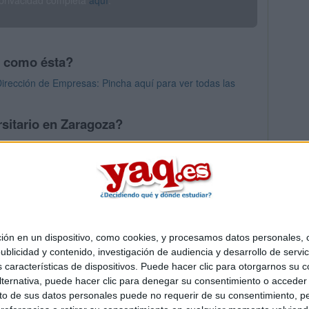
 privacidad completa
aquí
.
s como ésta?
irección de Empresas: Pincha aquí para ver todas las
rsitario en Zaragoza?
os mayores en Zaragoza
 en un dispositivo, como cookies, y procesamos datos personales, co
Quiénes somos
|
Contactar
|
Anúnciate
blicidad y contenido, investigación de audiencia y desarrollo de servic
o legal
|
Politica de privacidad
|
Condiciones generales
|
Política de co
as características de dispositivos. Puede hacer clic para otorgarnos su
s Mediterráneo S.L.
- Diego de León 47 - 28006 Madrid [ESPAÑA] - T
ternativa, puede hacer clic para denegar su consentimiento o acceder
 de sus datos personales puede no requerir de su consentimiento, per