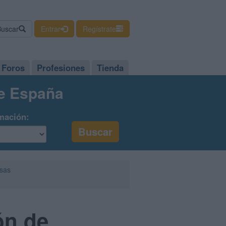
Buscar
Entrar
Regístrate
Foros
Profesiones
Tienda
de España
mación:
esas
ón de