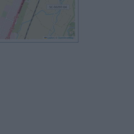
Leaflet
|
©
OpenStreetMap