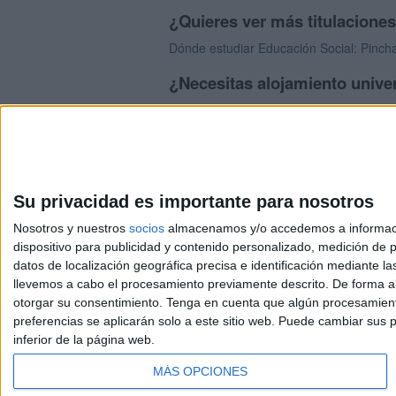
¿Quieres ver más titulacione
Dónde estudiar Educación Social: Pincha
¿Necesitas alojamiento unive
>> Residencias de estudiantes y colegi
Su privacidad es importante para nosotros
Nosotros y nuestros
socios
almacenamos y/o accedemos a información
dispositivo para publicidad y contenido personalizado, medición de pu
Avis
datos de localización geográfica precisa e identificación mediante l
© 2003-2026
Compá
llevemos a cabo el procesamiento previamente descrito. De forma al
otorgar su consentimiento.
Tenga en cuenta que algún procesamiento
preferencias se aplicarán solo a este sitio web. Puede cambiar sus p
inferior de la página web.
MÁS OPCIONES