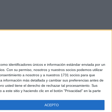
mo identificadores únicos e información estándar enviada por un
ios.
Con su permiso, nosotros y nuestros socios podemos utilizar
okies
 consentimiento a nosotros y a nuestros 1731 socios para que
el. +34 91 593 2767
 a información más detallada y cambiar sus preferencias antes de
o usted tiene el derecho de rechazar tal procesamiento. Sus
a este sitio y haciendo clic en el botón "Privacidad" en la parte
ACEPTO