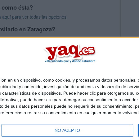
s como ésta?
 aquí para ver todas las opciones
rsitario en Zaragoza?
os mayores en Zaragoza
 en un dispositivo, como cookies, y procesamos datos personales, co
Quiénes somos
|
Contactar
|
Anúnciate
blicidad y contenido, investigación de audiencia y desarrollo de servic
o legal
|
Politica de privacidad
|
Condiciones generales
|
Política de co
as características de dispositivos. Puede hacer clic para otorgarnos su
s Mediterráneo S.L.
- Diego de León 47 - 28006 Madrid [ESPAÑA] - T
ternativa, puede hacer clic para denegar su consentimiento o acceder
 de sus datos personales puede no requerir de su consentimiento, per
referencias o retirar su consentimiento en cualquier momento volviendo 
NO ACEPTO