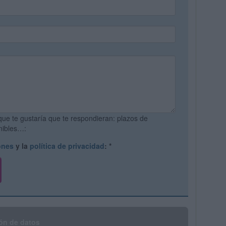
que te gustaría que te respondieran: plazos de
onibles…:
ones
y la
política de privacidad
:
*
ón de datos