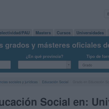
electividad/PAU
Masters
Cursos
Universidades
s grados y másteres oficiales 
¿En qué provincia?
Tipo de for
ncias sociales y jurídicas
Educación Social
Grado en Educación Soc
cación Social en: Uni