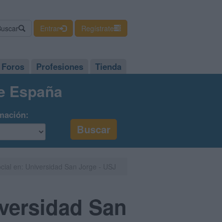
Buscar
Entrar
Regístrate
Foros
Profesiones
Tienda
de España
mación:
ial en: Universidad San Jorge - USJ
versidad San