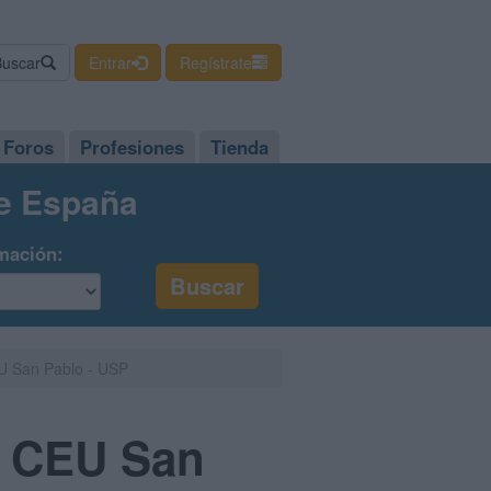
Buscar
Entrar
Regístrate
Foros
Profesiones
Tienda
de España
mación:
U San Pablo - USP
d CEU San