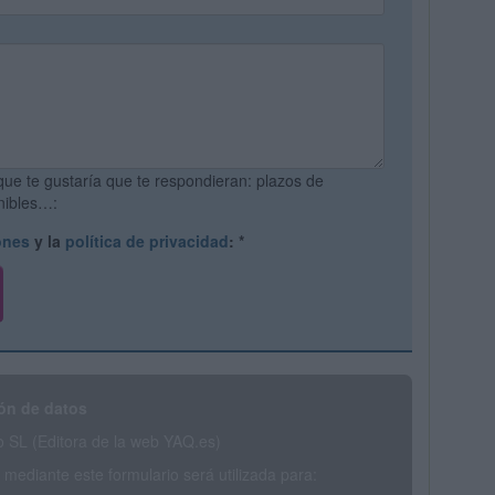
que te gustaría que te respondieran: plazos de
onibles…:
ones
y la
política de privacidad
:
*
ón de datos
SL (Editora de la web YAQ.es)
mediante este formulario será utilizada para: