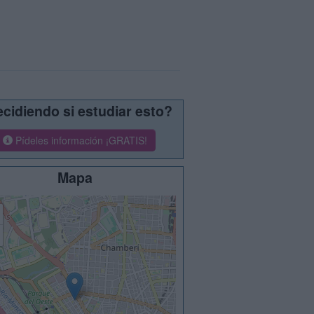
cidiendo si estudiar esto?
Pídeles información ¡GRATIS!
Mapa