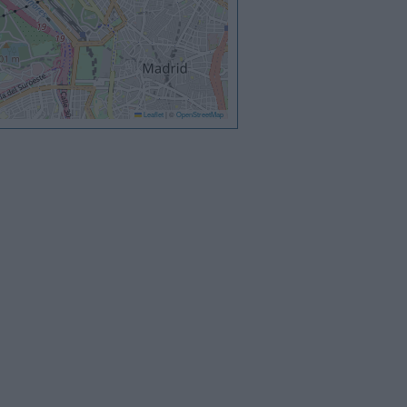
Leaflet
|
©
OpenStreetMap