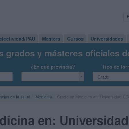
electividad/PAU
Masters
Cursos
Universidades
s grados y másteres oficiales 
¿En qué provincia?
Tipo de for
ncias de la salud
Medicina
Grado en Medicina en: Universidad CE
dicina en: Universida