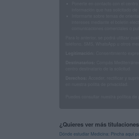
Ponerte en contacto con el centro
información que has solicitado de 
Informarte sobre temas de orienta
intereses mediante el boletín elec
comunicaciones comerciales o publ
Para lo anterior, se podrá utilizar c
teléfono, SMS, WhatsApp u otros med
Legitimación:
Consentimiento expres
Destinatarios:
Compás Mediterráneo 
centro destinatario de la solicitud.
Derechos:
Acceder, rectificar y sup
en nuestra polítia de privacidad.
Puedes consultar nuestra política de
¿Quieres ver más titulacione
Dónde estudiar Medicina: Pincha aquí pa