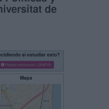
iversitat de
cidiendo si estudiar esto?
Pídeles información ¡GRATIS!
Mapa