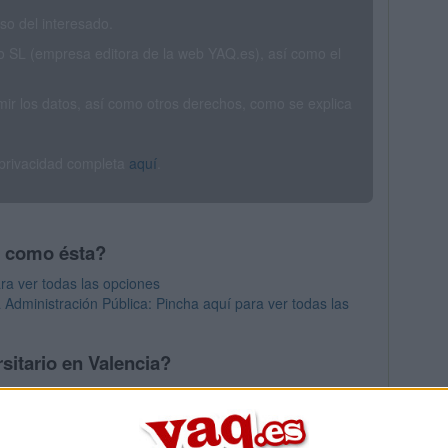
o del interesado.
SL (empresa editora de la web YAQ.es), así como el
rimir los datos, así como otros derechos, como se explica
 privacidad completa
aquí
.
s como ésta?
ra ver todas las opciones
a Administración Pública: Pincha aquí para ver todas las
sitario en Valencia?
os mayores en Valencia