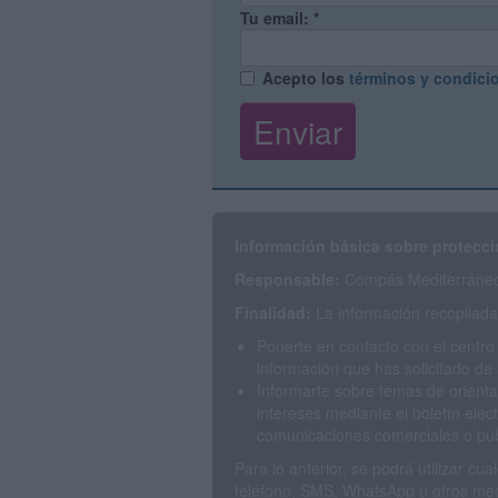
Tu email:
*
Acepto los
términos y condici
Información básica sobre protecci
Responsable:
Compás Mediterráneo 
Finalidad:
La información recopilada 
Ponerte en contacto con el centro
información que has solicitado de 
Informarte sobre temas de orienta
intereses mediante el boletín elec
comunicaciones comerciales o publ
Para lo anterior, se podrá utilizar c
teléfono, SMS, WhatsApp u otros med