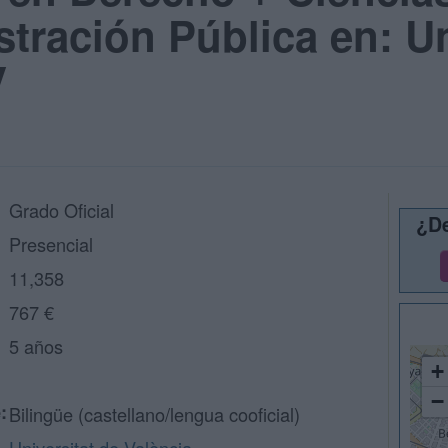
stración Pública en: Un
V
Grado Oficial
¿De
Presencial
11,358
767 €
5 años
+
−
:
Bilingüe (castellano/lengua cooficial)