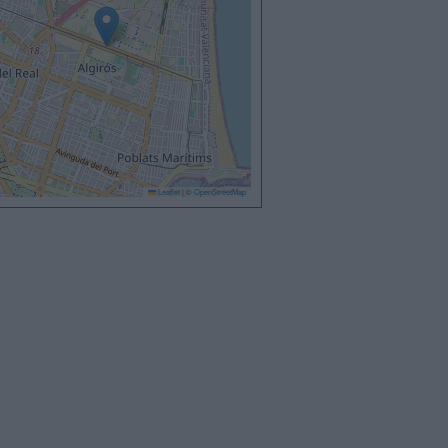
Leaflet
|
©
OpenStreetMap