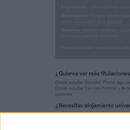
Legitimación:
Consentimiento expres
Destinatarios:
Compás Mediterráneo 
centro destinatario de la solicitud.
Derechos:
Acceder, rectificar y sup
en nuestra polítia de privacidad.
Puedes consultar nuestra política de
¿Quieres ver más titulacione
Dónde estudiar Derecho: Pincha aquí pa
Dónde estudiar Ciencias Políticas y de l
opciones
¿Necesitas alojamiento univer
>> Residencias de estudiantes y colegi