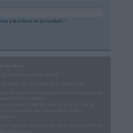
ones
y la
política de privacidad
:
*
ón de datos
SL (Editora de la web YAQ.es)
mediante este formulario será utilizada para:
 educativo correspondiente, para que te proporcione la
acuerdo a tus intereses.
ción educativa y mejora personal de acuerdo a tus
trónico de yaq.es, que puede incluir también
icitarias.
ualquier medio de comunicación, como correo electrónico,
ios electrónicos.