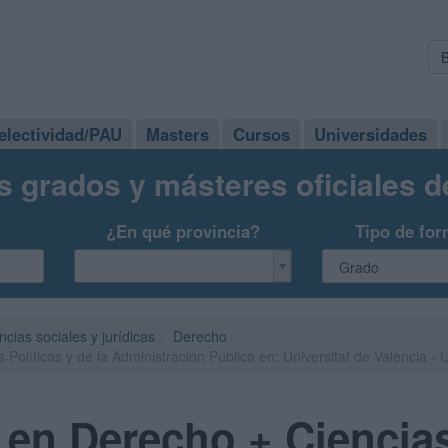
electividad/PAU
Masters
Cursos
Universidades
s grados y másteres oficiales 
¿En qué provincia?
Tipo de for
ncias sociales y jurídicas
Derecho
olíticas y de la Administración Pública en: Universitat de València - 
en Derecho + Ciencias 