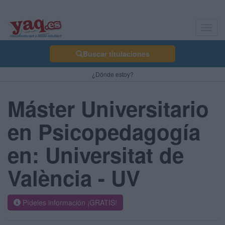
Toggl
navig
Buscar titulaciones
¿Dónde estoy?
Máster Universitario
en Psicopedagogía
en: Universitat de
València - UV
Pídeles información ¡GRATIS!