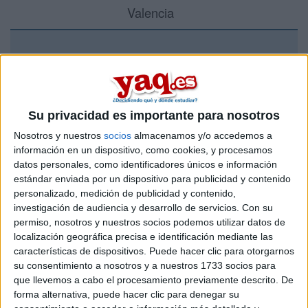
Valencia
Recibir más
información
Su privacidad es importante para nosotros
Rellena este formulario con tus datos y te pondremos en
Nosotros y nuestros
socios
almacenamos y/o accedemos a
contacto directamente con la universidad o centro.
información en un dispositivo, como cookies, y procesamos
Tu nombre:
*
datos personales, como identificadores únicos e información
estándar enviada por un dispositivo para publicidad y contenido
personalizado, medición de publicidad y contenido,
Tus apellidos:
*
investigación de audiencia y desarrollo de servicios.
Con su
permiso, nosotros y nuestros socios podemos utilizar datos de
Tu email:
*
localización geográfica precisa e identificación mediante las
características de dispositivos. Puede hacer clic para otorgarnos
su consentimiento a nosotros y a nuestros 1733 socios para
Acepto los
términos y condiciones
y la
política de
que llevemos a cabo el procesamiento previamente descrito. De
privacidad
:
*
forma alternativa, puede hacer clic para denegar su