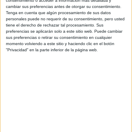
consentimiento o acceder a información más detallada y
cambiar sus preferencias antes de otorgar su consentimiento.
Tenga en cuenta que algún procesamiento de sus datos
personales puede no requerir de su consentimiento, pero usted
tiene el derecho de rechazar tal procesamiento. Sus
preferencias se aplicarán solo a este sitio web. Puede cambiar
Información básica sobre protección de datos
sus preferencias o retirar su consentimiento en cualquier
momento volviendo a este sitio y haciendo clic en el botón
Responsable:
Compás Mediterráneo SL (Editora de la
web YAQ.es)
"Privacidad" en la parte inferior de la página web.
Finalidad:
La información recopilada mediante este
formulario será utilizada para:
Ponerte en contacto con el centro educativo
correspondiente, para que te proporcione la información
que has solicitado de acuerdo a tus intereses.
Informarte sobre temas de orientación educativa y
mejora personal de acuerdo a tus intereses mediante el
boletín electrónico de yaq.es, que puede incluir también
comunicaciones comerciales o publicitarias.
Para lo anterior, se podrá utilizar cualquier medio de
comunicación, como correo electrónico, teléfono, SMS,
WhatsApp u otros medios electrónicos.