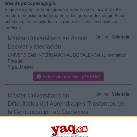
area de psicopedagogía
.
Si quieres
ampliar tu búsqueda a toda España
, hay otros 65
másters en psicopedagogía entre los que puedes elegir. Estos
estudios están asociados a la rama de Ciencias sociales y
jurídicas.
Máster Universitario en Acoso
Online |
Valencia
Escolar y Mediación
UNIVERSIDAD INTERNACIONAL DE VALENCIA
(Universidad
Privada)
Tipo:
Máster
Pídeles información ¡GRATIS!
Máster Universitario en
Online |
Valencia
Dificultades del Aprendizaje y Trastornos de
la Comunicación en Contextos
Socioeducativos
UNIVERSIDAD INTERNACIONAL DE VALENCIA
(Universidad
Privada)