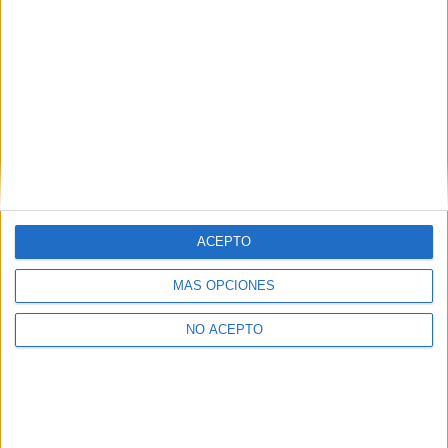
Barcelona
(10)
Badajoz
(1)
A Coruña
(1)
Córdoba
(2)
Castellón
(1)
Granada
(1)
Girona
(2)
Huelva
(1)
Illes Balears
(2)
León
(2)
Lleida
(1)
Madrid
(25)
ACEPTO
Málaga
(1)
Murcia
(1)
Navarra
(1)
MÁS OPCIONES
Ourense
(1)
Pontevedra
(1)
NO ACEPTO
Santa Cruz de Tenerife
(2)
Salamanca
(2)
Sevilla
(3)
Valencia
(6)
Valladolid
(1)