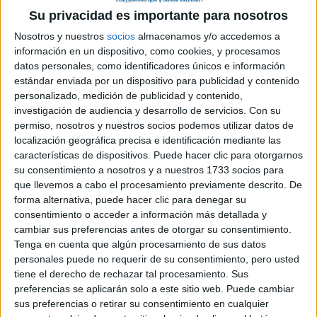
Tipo:
Máster
Su privacidad es importante para nosotros
Pídeles información ¡GRATIS!
Nosotros y nuestros
socios
almacenamos y/o accedemos a
información en un dispositivo, como cookies, y procesamos
datos personales, como identificadores únicos e información
Máster Universitario en
Online |
Valencia
estándar enviada por un dispositivo para publicidad y contenido
Necesidades Educativas Especiales y
personalizado, medición de publicidad y contenido,
Atención Temprana
investigación de audiencia y desarrollo de servicios.
Con su
permiso, nosotros y nuestros socios podemos utilizar datos de
UNIVERSIDAD INTERNACIONAL DE VALENCIA
(Universidad
localización geográfica precisa e identificación mediante las
Privada)
características de dispositivos. Puede hacer clic para otorgarnos
Tipo:
Máster
su consentimiento a nosotros y a nuestros 1733 socios para
Pídeles información ¡GRATIS!
que llevemos a cabo el procesamiento previamente descrito. De
forma alternativa, puede hacer clic para denegar su
consentimiento o acceder a información más detallada y
Máster Universitario en
Online |
Valencia
cambiar sus preferencias antes de otorgar su consentimiento.
Psicopedagogía
Tenga en cuenta que algún procesamiento de sus datos
personales puede no requerir de su consentimiento, pero usted
UNIVERSIDAD INTERNACIONAL DE VALENCIA
(Universidad
tiene el derecho de rechazar tal procesamiento. Sus
Privada)
preferencias se aplicarán solo a este sitio web. Puede cambiar
Tipo:
Máster
sus preferencias o retirar su consentimiento en cualquier
Pídeles información ¡GRATIS!