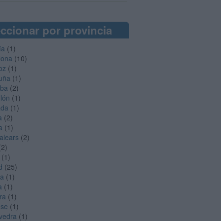
ccionar por provincia
ía
(1)
lona
(10)
oz
(1)
uña
(1)
oba
(2)
llón
(1)
ada
(1)
a
(2)
a
(1)
Balears
(2)
(2)
(1)
d
(25)
ga
(1)
a
(1)
ra
(1)
nse
(1)
vedra
(1)