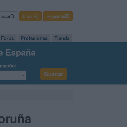
Buscar
Entrar
Regístrate
Foros
Profesiones
Tienda
de España
mación:
oruña