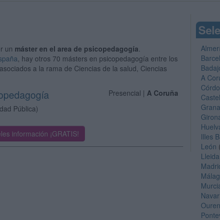
Sele
Almer
er un
máster en el area de psicopedagogía
.
Barce
España
, hay otros 70 másters en psicopedagogía entre los
Badaj
asociados a la rama de Ciencias de la salud, Ciencias
A Cor
Córd
copedagogía
Presencial |
A Coruña
Caste
Gran
idad Pública)
Giron
Huelv
les información ¡GRATIS!
Illes 
León
Lleida
Madri
Mála
Murci
Navar
Oure
Ponte