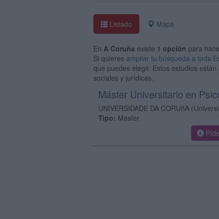
Listado
Mapa
En
A Coruña
existe
1 opción
para hac
Si quieres
ampliar tu búsqueda a toda 
que puedes elegir. Estos estudios están 
sociales y jurídicas.
Máster Universitario en Psi
UNIVERSIDADE DA CORUñA
(Univers
Tipo:
Máster
Píde