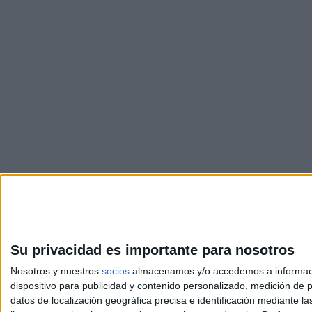
Su privacidad es importante para nosotros
Nosotros y nuestros
socios
almacenamos y/o accedemos a información
dispositivo para publicidad y contenido personalizado, medición de pu
Avis
datos de localización geográfica precisa e identificación mediante l
© 2003-2026
Compá