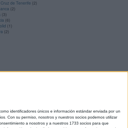
 Cruz de Tenerife
(2)
manca
(2)
a
(3)
cia
(6)
olid
(1)
ya
(2)
mo identificadores únicos e información estándar enviada por un
ios.
Con su permiso, nosotros y nuestros socios podemos utilizar
okies
 consentimiento a nosotros y a nuestros 1733 socios para que
el. +34 91 593 2767