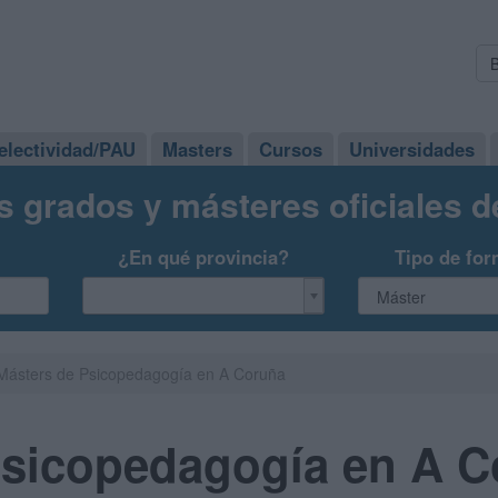
electividad/PAU
Masters
Cursos
Universidades
s grados y másteres oficiales 
¿En qué provincia?
Tipo de for
Másters de Psicopedagogía en A Coruña
Psicopedagogía en A C