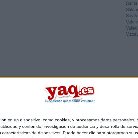
Santa
Sala
Sevill
Valen
Vallad
Vizca
 en un dispositivo, como cookies, y procesamos datos personales, co
Quiénes somos
|
Contactar
|
Anúnciate
blicidad y contenido, investigación de audiencia y desarrollo de servic
o legal
|
Politica de privacidad
|
Condiciones generales
|
Política de co
as características de dispositivos. Puede hacer clic para otorgarnos su
s Mediterráneo S.L.
- Diego de León 47 - 28006 Madrid [ESPAÑA] - T