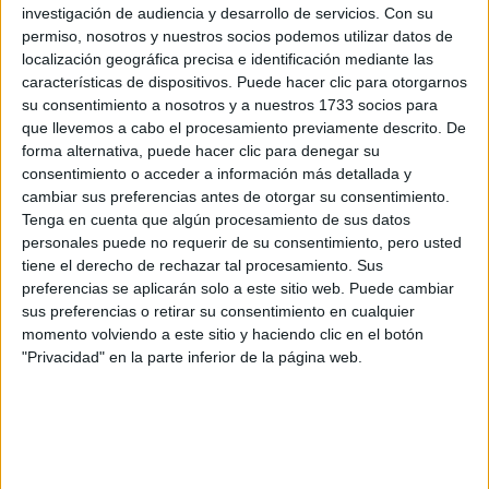
investigación de audiencia y desarrollo de servicios.
Con su
información
permiso, nosotros y nuestros socios podemos utilizar datos de
localización geográfica precisa e identificación mediante las
Rellena este formulario con tus datos y un texto con las
características de dispositivos. Puede hacer clic para otorgarnos
preguntas que quieres hacer. Al pulsar el botón de enviar,
su consentimiento a nosotros y a nuestros 1733 socios para
los datos y la pregunta que has introducido se enviarán
que llevemos a cabo el procesamiento previamente descrito. De
por correo electrónico al centro educativo para que te
forma alternativa, puede hacer clic para denegar su
respondan ellos directamente.
consentimiento o acceder a información más detallada y
Tu nombre:
*
cambiar sus preferencias antes de otorgar su consentimiento.
Tenga en cuenta que algún procesamiento de sus datos
personales puede no requerir de su consentimiento, pero usted
Tus apellidos:
*
tiene el derecho de rechazar tal procesamiento. Sus
preferencias se aplicarán solo a este sitio web. Puede cambiar
sus preferencias o retirar su consentimiento en cualquier
Tu email:
*
momento volviendo a este sitio y haciendo clic en el botón
"Privacidad" en la parte inferior de la página web.
¿Qué quieres preguntar?
*