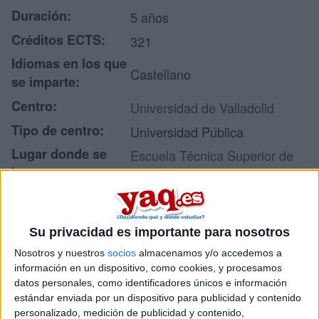
Duración:
5 años
Créditos ECTS:
321
Idiomas en los que
Castellano
se imparte:
Centro:
Universidad de Valladolid
Tipo de centro:
Universidad Pública
Lugar donde se
Escuela Técnica Superior de
imparte:
Ingenierías Agrarias
Avda. Madrid, 57
Campus de Palencia
Dirección:
34004 Palencia
Su privacidad es importante para nosotros
Palencia
Nosotros y nuestros
socios
almacenamos y/o accedemos a
información en un dispositivo, como cookies, y procesamos
datos personales, como identificadores únicos e información
estándar enviada por un dispositivo para publicidad y contenido
Recibir más
personalizado, medición de publicidad y contenido,