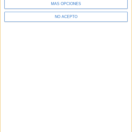
MÁS OPCIONES
¿Necesitas alojamiento universitario en Soria?
>> Residencias de estudiantes y colegios mayores en Soria
NO ACEPTO
¿Decidiendo si estudiar esto?
Pídeles información ¡GRATIS!
Mapa
+
−