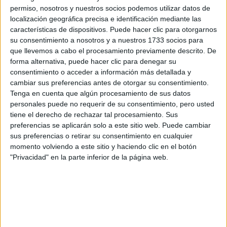
por correo electrónico al centro educativo para que te
permiso, nosotros y nuestros socios podemos utilizar datos de
respondan ellos directamente.
localización geográfica precisa e identificación mediante las
Tu nombre:
*
características de dispositivos. Puede hacer clic para otorgarnos
su consentimiento a nosotros y a nuestros 1733 socios para
que llevemos a cabo el procesamiento previamente descrito. De
Tus apellidos:
*
forma alternativa, puede hacer clic para denegar su
consentimiento o acceder a información más detallada y
Tu email:
*
cambiar sus preferencias antes de otorgar su consentimiento.
Tenga en cuenta que algún procesamiento de sus datos
personales puede no requerir de su consentimiento, pero usted
¿Qué quieres preguntar?
*
tiene el derecho de rechazar tal procesamiento. Sus
preferencias se aplicarán solo a este sitio web. Puede cambiar
sus preferencias o retirar su consentimiento en cualquier
momento volviendo a este sitio y haciendo clic en el botón
"Privacidad" en la parte inferior de la página web.
Escribe aquí las dudas o preguntas que te gustaría que te
respondieran: plazos de preinscripción, precios, plazas
disponibles…:
Acepto los
términos y condiciones
y la
política de