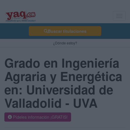
Toggl
navig
Buscar titulaciones
¿Dónde estoy?
Grado en Ingeniería
Agraria y Energética
en: Universidad de
Valladolid - UVA
Pídeles información ¡GRATIS!