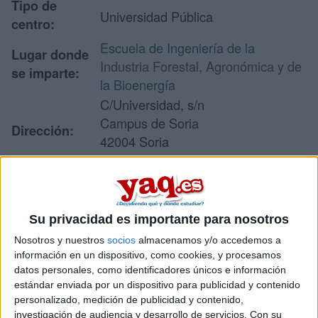
Tipo de
Universidad Pública
centro:
Escuela de Ingeniería de la
Lugar donde
Industria Forestal, Agronómica y de
se imparte:
la Bioenergía
C/Universidad, s/n
Campus de Soria
Dirección:
42004 Soria
Soria
Recibir más
Su privacidad es importante para nosotros
información
Nosotros y nuestros
socios
almacenamos y/o accedemos a
información en un dispositivo, como cookies, y procesamos
datos personales, como identificadores únicos e información
Rellena este formulario con tus datos y un texto con las
estándar enviada por un dispositivo para publicidad y contenido
preguntas que quieres hacer. Al pulsar el botón de enviar,
personalizado, medición de publicidad y contenido,
los datos y la pregunta que has introducido se enviarán
investigación de audiencia y desarrollo de servicios.
Con su