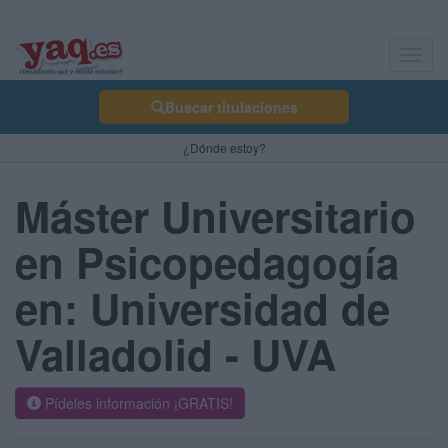
Toggl
navig
Buscar titulaciones
¿Dónde estoy?
Máster Universitario
en Psicopedagogía
en: Universidad de
Valladolid - UVA
Pídeles información ¡GRATIS!