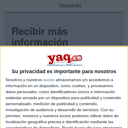
Valladolid
Recibir más
información
Rellena este formulario con tus datos y un texto con las
preguntas que quieres hacer. Al pulsar el botón de enviar,
los datos y la pregunta que has introducido se enviarán
por correo electrónico al centro educativo para que te
Su privacidad es importante para nosotros
respondan ellos directamente.
Nosotros y nuestros
socios
almacenamos y/o accedemos a
Tu nombre:
*
información en un dispositivo, como cookies, y procesamos
datos personales, como identificadores únicos e información
estándar enviada por un dispositivo para publicidad y contenido
Tus apellidos:
*
personalizado, medición de publicidad y contenido,
investigación de audiencia y desarrollo de servicios.
Con su
Tu email:
*
permiso, nosotros y nuestros socios podemos utilizar datos de
localización geográfica precisa e identificación mediante las
características de dispositivos. Puede hacer clic para otorgarnos