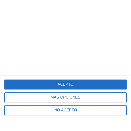
Puedes consultar nuestra política de privacidad completa
aquí
.
¿Quieres ver más titulaciones como esta?
Ver todos los
Másters en Psicología
Ver todos los
Másters en Psicopedagogía
¿Necesitas alojamiento universitario en
Valladolid?
ACEPTO
>> Residencias de estudiantes y colegios mayores en Valladolid
MÁS OPCIONES
¿Decidiendo si estudiar esto?
NO ACEPTO
Pídeles información ¡GRATIS!
Mapa