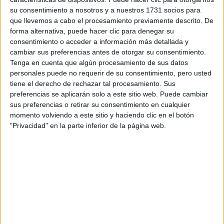
¿Qué quieres preguntar?
*
su consentimiento a nosotros y a nuestros 1731 socios para
que llevemos a cabo el procesamiento previamente descrito. De
forma alternativa, puede hacer clic para denegar su
consentimiento o acceder a información más detallada y
cambiar sus preferencias antes de otorgar su consentimiento.
Tenga en cuenta que algún procesamiento de sus datos
personales puede no requerir de su consentimiento, pero usted
Escribe aquí las dudas o preguntas que te gustaría que te
respondieran: plazos de preinscripción, precios, plazas
tiene el derecho de rechazar tal procesamiento. Sus
disponibles…:
preferencias se aplicarán solo a este sitio web. Puede cambiar
sus preferencias o retirar su consentimiento en cualquier
Acepto los
términos y condiciones
y la
política de
momento volviendo a este sitio y haciendo clic en el botón
privacidad
:
*
"Privacidad" en la parte inferior de la página web.
Información básica sobre protección de datos
Responsable:
Compás Mediterráneo SL (Editora de la
web YAQ.es)