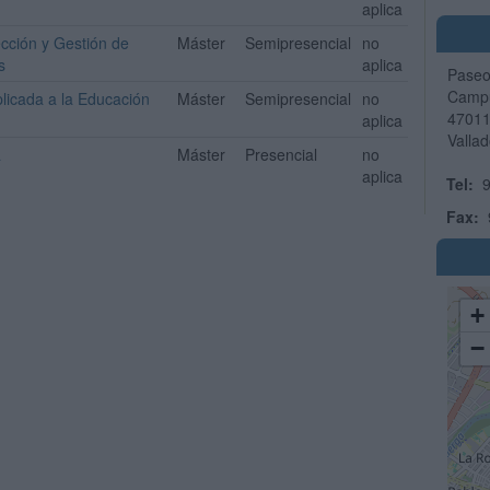
aplica
ección y Gestión de
Máster
Semipresencial
no
s
aplica
Paseo
Campu
plicada a la Educación
Máster
Semipresencial
no
4701
aplica
Vallad
a
Máster
Presencial
no
aplica
Tel:
9
Fax:
+
−