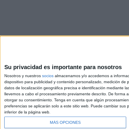
Su privacidad es importante para nosotros
Nosotros y nuestros
socios
almacenamos y/o accedemos a información
dispositivo para publicidad y contenido personalizado, medición de pu
Avis
datos de localización geográfica precisa e identificación mediante l
© 2003-2026
Compá
llevemos a cabo el procesamiento previamente descrito. De forma al
otorgar su consentimiento.
Tenga en cuenta que algún procesamiento
preferencias se aplicarán solo a este sitio web. Puede cambiar sus p
inferior de la página web.
MÁS OPCIONES