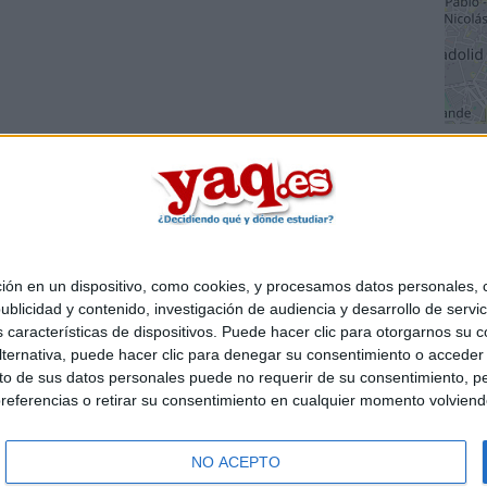
 en un dispositivo, como cookies, y procesamos datos personales, co
Quiénes somos
|
Contactar
|
Anúnciate
blicidad y contenido, investigación de audiencia y desarrollo de servic
o legal
|
Politica de privacidad
|
Condiciones generales
|
Política de co
as características de dispositivos. Puede hacer clic para otorgarnos su
s Mediterráneo S.L.
- Diego de León 47 - 28006 Madrid [ESPAÑA] - T
ternativa, puede hacer clic para denegar su consentimiento o acceder
 de sus datos personales puede no requerir de su consentimiento, per
referencias o retirar su consentimiento en cualquier momento volviendo 
NO ACEPTO