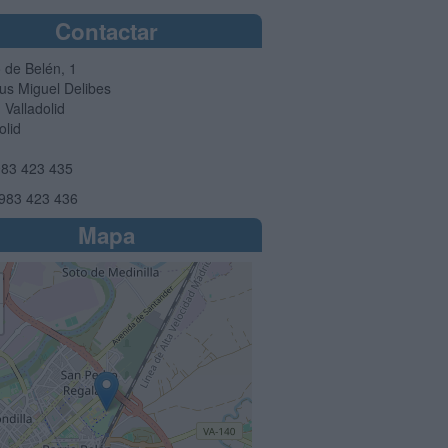
Contactar
 de Belén, 1
s Miguel Delibes
1
Valladolid
olid
83 423 435
983 423 436
Mapa