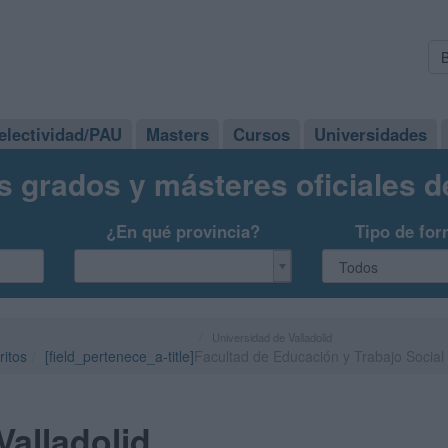
electividad/PAU
Masters
Cursos
Universidades
s grados y másteres oficiales 
¿En qué provincia?
Tipo de for
Universidad de Valladolid
ritos
[field_pertenece_a-title]
Facultad de Educación y Trabajo Social
Valladolid