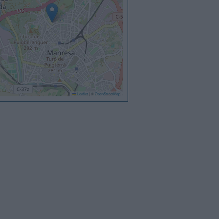
Leaflet
|
©
OpenStreetMap