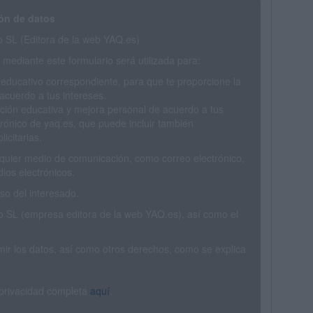
ón de datos
SL (Editora de la web YAQ.es)
mediante este formulario será utilizada para:
 educativo correspondiente, para que te proporcione la
acuerdo a tus intereses.
ción educativa y mejora personal de acuerdo a tus
trónico de yaq.es, que puede incluir también
icitarias.
ualquier medio de comunicación, como correo electrónico,
ios electrónicos.
o del interesado.
SL (empresa editora de la web YAQ.es), así como el
rimir los datos, así como otros derechos, como se explica
 privacidad completa
aquí
.