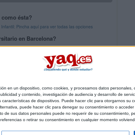
s como ésta?
nfantil: Pincha aquí para ver todas las opciones
sitario en Barcelona?
os mayores en Barcelona
 en un dispositivo, como cookies, y procesamos datos personales, co
Quiénes somos
|
Contactar
|
Anúnciate
blicidad y contenido, investigación de audiencia y desarrollo de servic
o legal
|
Politica de privacidad
|
Condiciones generales
|
Política de co
as características de dispositivos. Puede hacer clic para otorgarnos su
s Mediterráneo S.L.
- Diego de León 47 - 28006 Madrid [ESPAÑA] - T
ternativa, puede hacer clic para denegar su consentimiento o acceder
 de sus datos personales puede no requerir de su consentimiento, per
referencias o retirar su consentimiento en cualquier momento volviendo 