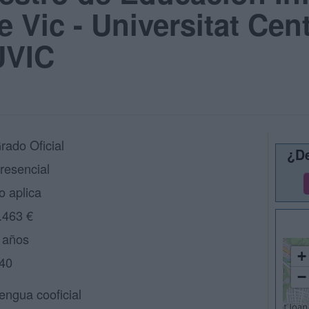
e Vic - Universitat Cen
UVIC
rado Oficial
¿De
resencial
o aplica
.463 €
 años
+
40
−
engua cooficial