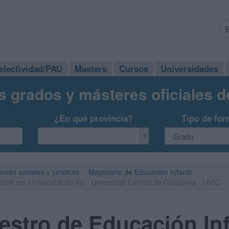
electividad/PAU
Masters
Cursos
Universidades
s grados y másteres oficiales 
¿En qué provincia?
Tipo de for
ncias sociales y jurídicas
Magisterio de Educación Infantil
til en: Universitat de Vic - Universitat Central de Catalunya - UVIC
stro de Educación Infa