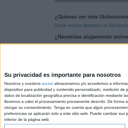
¿Quieres ver más titulacione
Dónde estudiar Magisterio de Educación I
¿Necesitas alojamiento univer
>> Residencias de estudiantes y colegi
Su privacidad es importante para nosotros
Nosotros y nuestros
socios
almacenamos y/o accedemos a información
dispositivo para publicidad y contenido personalizado, medición de pu
Avis
datos de localización geográfica precisa e identificación mediante l
© 2003-2026
Compá
llevemos a cabo el procesamiento previamente descrito. De forma al
otorgar su consentimiento.
Tenga en cuenta que algún procesamiento
preferencias se aplicarán solo a este sitio web. Puede cambiar sus p
inferior de la página web.