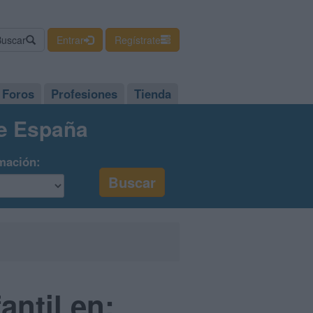
Buscar
Entrar
Regístrate
Foros
Profesiones
Tienda
de España
mación:
ntil en: