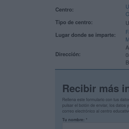
U
Centro:
C
Tipo de centro:
U
F
Lugar donde se imparte:
M
A
Dirección:
0
B
Recibir más i
Rellena este formulario con tus dato
pulsar el botón de enviar, los datos
correo electrónico al centro educati
Tu nombre:
*