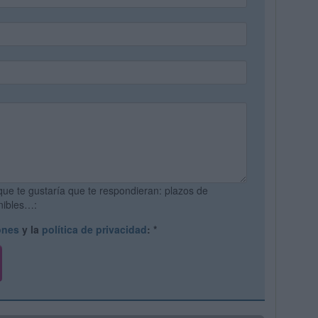
que te gustaría que te respondieran: plazos de
onibles…:
ones
y la
política de privacidad
:
*