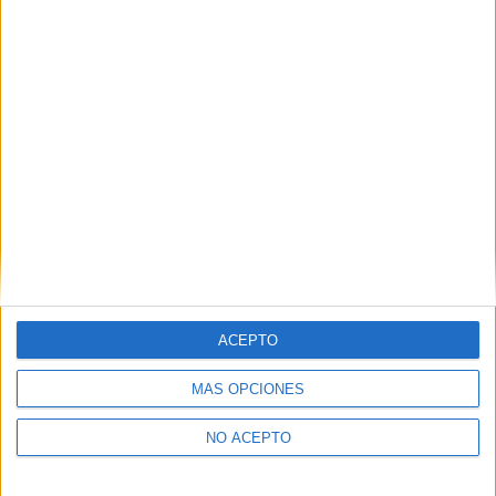
Derechos:
Acceder, rectificar y suprimir los datos, así
como otros derechos, como se explica en nuestra polítia de
privacidad.
Puedes consultar nuestra política de privacidad completa
aquí
.
¿Quieres ver más titulaciones como ésta?
Dónde estudiar Magisterio de Educación Infantil: Pincha aquí
para ver todas las opciones
¿Necesitas alojamiento universitario en
Ourense?
ACEPTO
>> Residencias de estudiantes y colegios mayores en Ourense
MÁS OPCIONES
¿Decidiendo si estudiar esto?
NO ACEPTO
Pídeles información ¡GRATIS!