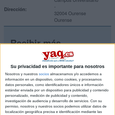
-
Dirección:
32004 Ourense
Ourense
Recibir más
información
Rellena este formulario con tus datos y un texto con las
Su privacidad es importante para nosotros
preguntas que quieres hacer. Al pulsar el botón de enviar,
los datos y la pregunta que has introducido se enviarán
Nosotros y nuestros
socios
almacenamos y/o accedemos a
por correo electrónico al centro educativo para que te
información en un dispositivo, como cookies, y procesamos
respondan ellos directamente.
datos personales, como identificadores únicos e información
estándar enviada por un dispositivo para publicidad y contenido
Tu nombre:
*
personalizado, medición de publicidad y contenido,
investigación de audiencia y desarrollo de servicios.
Con su
Tus apellidos:
*
permiso, nosotros y nuestros socios podemos utilizar datos de
localización geográfica precisa e identificación mediante las