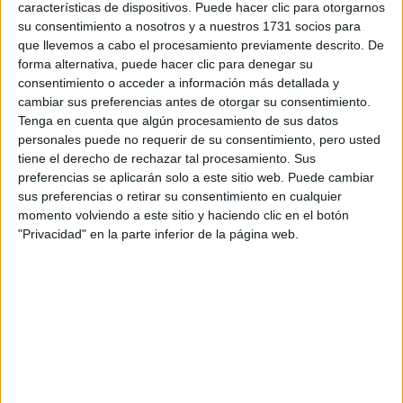
características de dispositivos. Puede hacer clic para otorgarnos
Tu email:
*
su consentimiento a nosotros y a nuestros 1731 socios para
que llevemos a cabo el procesamiento previamente descrito. De
¿Qué quieres preguntar?
*
forma alternativa, puede hacer clic para denegar su
consentimiento o acceder a información más detallada y
cambiar sus preferencias antes de otorgar su consentimiento.
Tenga en cuenta que algún procesamiento de sus datos
personales puede no requerir de su consentimiento, pero usted
tiene el derecho de rechazar tal procesamiento. Sus
preferencias se aplicarán solo a este sitio web. Puede cambiar
Escribe aquí las dudas o preguntas que te gustaría que te
sus preferencias o retirar su consentimiento en cualquier
respondieran: plazos de preinscripción, precios, plazas
momento volviendo a este sitio y haciendo clic en el botón
disponibles…:
"Privacidad" en la parte inferior de la página web.
Acepto los
términos y condiciones
y la
política de
privacidad
:
*