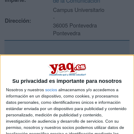
de la Comunicación
Campus Universitario
-
Dirección:
36005 Pontevedra
Pontevedra
Recibir más
información
Su privacidad es importante para nosotros
Rellena este formulario con tus datos y un texto con las
preguntas que quieres hacer. Al pulsar el botón de enviar,
Nosotros y nuestros
socios
almacenamos y/o accedemos a
los datos y la pregunta que has introducido se enviarán
información en un dispositivo, como cookies, y procesamos
por correo electrónico al centro educativo para que te
datos personales, como identificadores únicos e información
respondan ellos directamente.
estándar enviada por un dispositivo para publicidad y contenido
personalizado, medición de publicidad y contenido,
Tu nombre:
*
investigación de audiencia y desarrollo de servicios.
Con su
permiso, nosotros y nuestros socios podemos utilizar datos de
Tus apellidos:
*
localización geográfica precisa e identificación mediante las