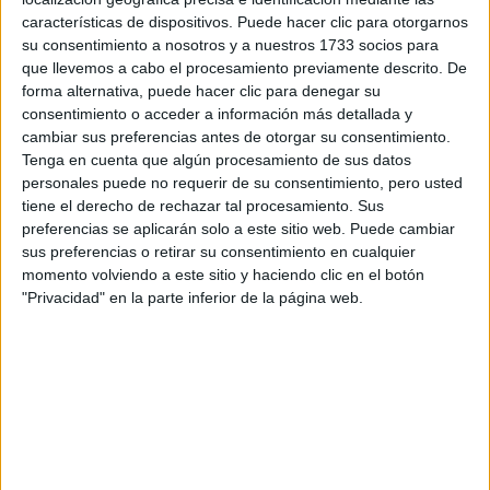
características de dispositivos. Puede hacer clic para otorgarnos
su consentimiento a nosotros y a nuestros 1733 socios para
Tu email:
*
que llevemos a cabo el procesamiento previamente descrito. De
forma alternativa, puede hacer clic para denegar su
¿Qué quieres preguntar?
*
consentimiento o acceder a información más detallada y
cambiar sus preferencias antes de otorgar su consentimiento.
Tenga en cuenta que algún procesamiento de sus datos
personales puede no requerir de su consentimiento, pero usted
tiene el derecho de rechazar tal procesamiento. Sus
preferencias se aplicarán solo a este sitio web. Puede cambiar
sus preferencias o retirar su consentimiento en cualquier
Escribe aquí las dudas o preguntas que te gustaría que te
momento volviendo a este sitio y haciendo clic en el botón
respondieran: plazos de preinscripción, precios, plazas
"Privacidad" en la parte inferior de la página web.
disponibles…:
Acepto los
términos y condiciones
y la
política de
privacidad
:
*