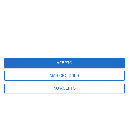
+
−
ACEPTO
MÁS OPCIONES
Leaflet
|
©
OpenStreetMap
NO ACEPTO