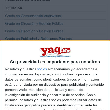
Titulación
Grado en Comunicación Audiovisual
Grado en Dirección y Gestión Pública
Grado en Dirección y Gestión Pública
Grado en Publicidad y Relaciones Públicas
Máster Universitario en Abogacía
Máster Universitario en Comunicación en Medios Sociales y Creaci
Máster Universitario en Dirección de Arte en Publicidad
Su privacidad es importante para nosotros
Máster Universitario en Dirección Pública y Liderazgo Institucional
Nosotros y nuestros
socios
almacenamos y/o accedemos a
información en un dispositivo, como cookies, y procesamos
datos personales, como identificadores únicos e información
¡Síguenos en Facebook!
estándar enviada por un dispositivo para publicidad y contenido
personalizado, medición de publicidad y contenido,
investigación de audiencia y desarrollo de servicios.
Con su
permiso, nosotros y nuestros socios podemos utilizar datos de
localización geográfica precisa e identificación mediante las