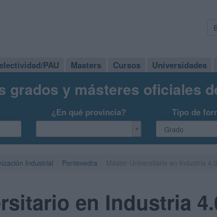
electividad/PAU
Masters
Cursos
Universidades
s grados y másteres oficiales 
¿En qué provincia?
Tipo de for
ización Industrial
Pontevedra
Máster Universitario en Industria 4
sitario en Industria 4.