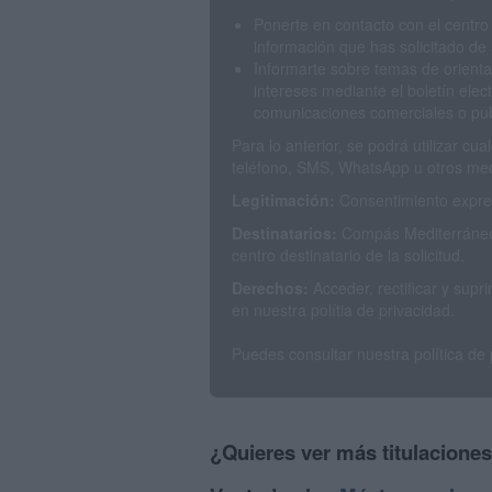
Ponerte en contacto con el centro
información que has solicitado de 
Informarte sobre temas de orienta
intereses mediante el boletín elec
comunicaciones comerciales o publ
Para lo anterior, se podrá utilizar c
teléfono, SMS, WhatsApp u otros med
Legitimación:
Consentimiento expres
Destinatarios:
Compás Mediterráneo 
centro destinatario de la solicitud.
Derechos:
Acceder, rectificar y sup
en nuestra polítia de privacidad.
Puedes consultar nuestra política de
¿Quieres ver más titulacione