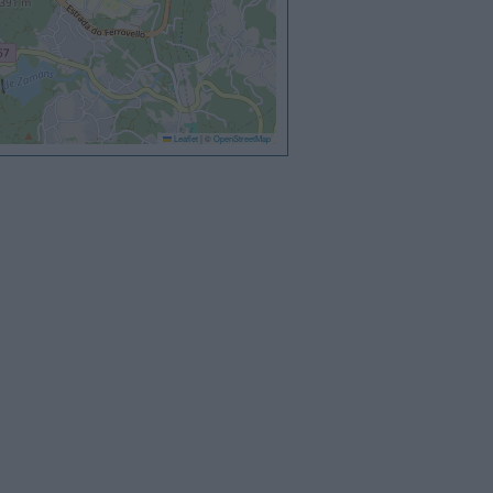
Leaflet
|
©
OpenStreetMap