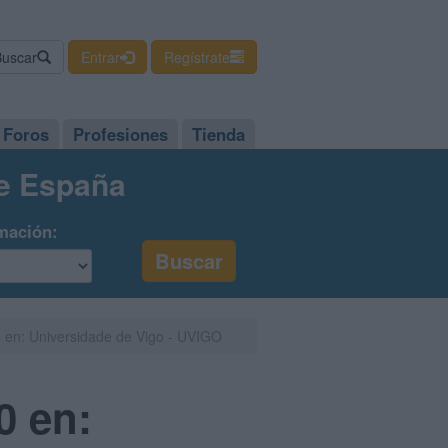
Buscar
Entrar
Regístrate
Foros
Profesiones
Tienda
de España
mación:
.0 en: Universidade de Vigo - UVIGO
0 en: