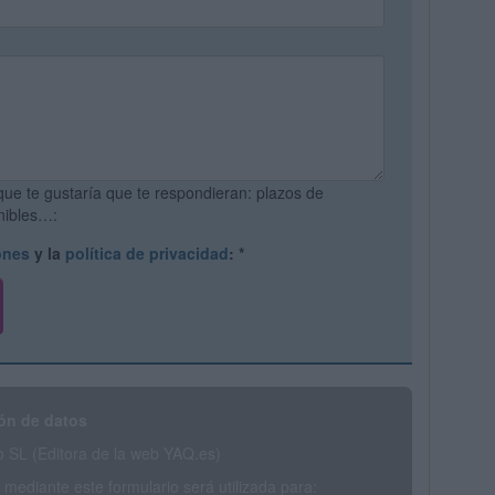
que te gustaría que te respondieran: plazos de
onibles…:
ones
y la
política de privacidad
:
*
ón de datos
SL (Editora de la web YAQ.es)
mediante este formulario será utilizada para: