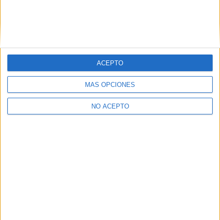
ACEPTO
Leaflet
|
©
OpenStreetMap
MÁS OPCIONES
NO ACEPTO
Quiénes somos
|
Contactar
|
Anúnciate
Aviso legal
|
Politica de privacidad
|
Condiciones generales
|
Política
de cookies
© 2003-2026
Compás Mediterráneo S.L.
- Diego de León 47 - 28006
Madrid [ESPAÑA] - Tel. +34 91 593 2767