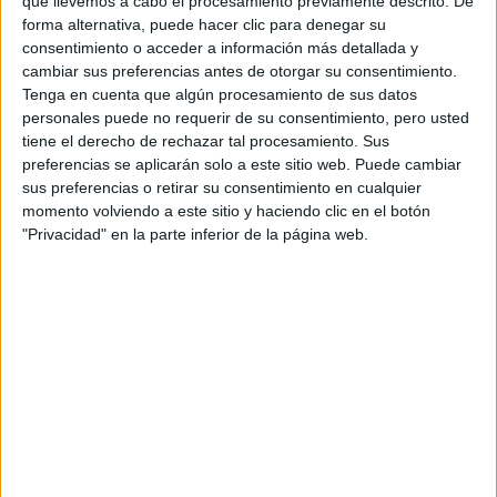
que llevemos a cabo el procesamiento previamente descrito. De
forma alternativa, puede hacer clic para denegar su
consentimiento o acceder a información más detallada y
cambiar sus preferencias antes de otorgar su consentimiento.
Tenga en cuenta que algún procesamiento de sus datos
Contactar
personales puede no requerir de su consentimiento, pero usted
tiene el derecho de rechazar tal procesamiento. Sus
Avenida de la Constitución
preferencias se aplicarán solo a este sitio web. Puede cambiar
UCAM Madrid
sus preferencias o retirar su consentimiento en cualquier
28850
Madrid
momento volviendo a este sitio y haciendo clic en el botón
Madrid
"Privacidad" en la parte inferior de la página web.
Tel:
968 278 800
Mapa
+
−