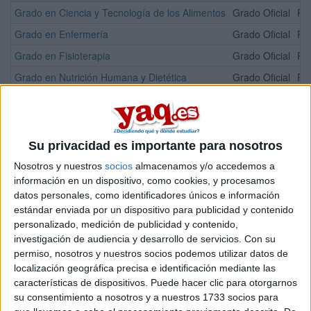
Grado en Ciencia y Tecnología de los Alimentos
Grado Oficial
Pre
Grado en Enfermería
Grado Oficial
Pre
Grado en Fisioterapia
Grado Oficial
Pre
Grado en Nutrición Humana y Dietética
Grado Oficial
Pre
Grado en Psicología
Grado Oficial
Pre
¡Síguenos en Facebook!
Su privacidad es importante para nosotros
Nosotros y nuestros
socios
almacenamos y/o accedemos a
información en un dispositivo, como cookies, y procesamos
datos personales, como identificadores únicos e información
estándar enviada por un dispositivo para publicidad y contenido
personalizado, medición de publicidad y contenido,
investigación de audiencia y desarrollo de servicios.
Con su
permiso, nosotros y nuestros socios podemos utilizar datos de
localización geográfica precisa e identificación mediante las
características de dispositivos. Puede hacer clic para otorgarnos
su consentimiento a nosotros y a nuestros 1733 socios para