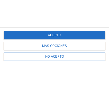
ACEPTO
Leaflet
|
©
OpenStreetMap
MÁS OPCIONES
NO ACEPTO
Quiénes somos
|
Contactar
|
Anúnciate
Aviso legal
|
Politica de privacidad
|
Condiciones generales
|
Política
de cookies
© 2003-2026
Compás Mediterráneo S.L.
- Diego de León 47 - 28006
Madrid [ESPAÑA] - Tel. +34 91 593 2767