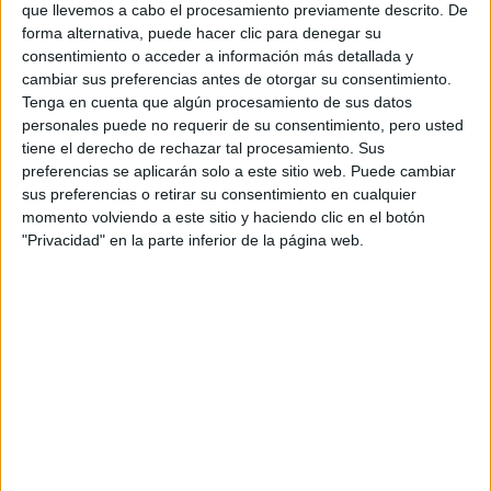
que llevemos a cabo el procesamiento previamente descrito. De
forma alternativa, puede hacer clic para denegar su
consentimiento o acceder a información más detallada y
cambiar sus preferencias antes de otorgar su consentimiento.
Tenga en cuenta que algún procesamiento de sus datos
personales puede no requerir de su consentimiento, pero usted
Contactar
tiene el derecho de rechazar tal procesamiento. Sus
preferencias se aplicarán solo a este sitio web. Puede cambiar
Avenida Ana de Viya, 52
sus preferencias o retirar su consentimiento en cualquier
11009
Cádiz
momento volviendo a este sitio y haciendo clic en el botón
Cádiz
"Privacidad" en la parte inferior de la página web.
Tel:
956 019 000
Fax:
956 019 011
Mapa
+
−