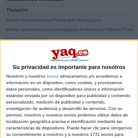
Titulación
Máster Universitario en Fisioterapia Neurológica
Máster Universitario en Investigación Enfermera y Práctica Profes
Grado en Enfermería
Grado en Fisioterapia
¡Síguenos en Facebook!
Su privacidad es importante para nosotros
Nosotros y nuestros
socios
almacenamos y/o accedemos a
información en un dispositivo, como cookies, y procesamos
datos personales, como identificadores únicos e información
estándar enviada por un dispositivo para publicidad y contenido
personalizado, medición de publicidad y contenido,
investigación de audiencia y desarrollo de servicios.
Con su
permiso, nosotros y nuestros socios podemos utilizar datos de
localización geográfica precisa e identificación mediante las
características de dispositivos. Puede hacer clic para otorgarnos
su consentimiento a nosotros y a nuestros 1731 socios para