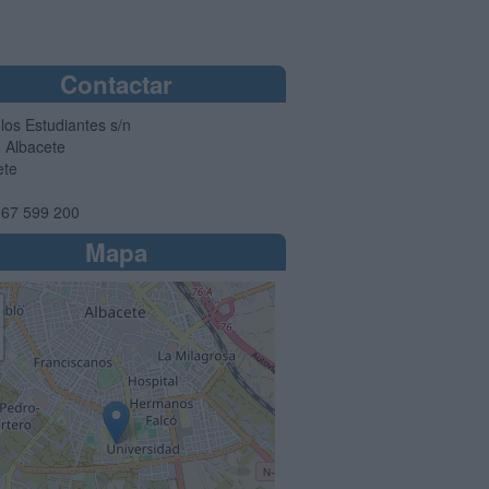
Contactar
 los Estudiantes s/n
6
Albacete
ete
67 599 200
Mapa