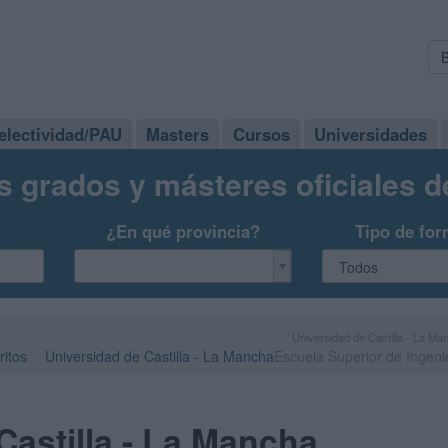
electividad/PAU
Masters
Cursos
Universidades
s grados y másteres oficiales 
¿En qué provincia?
Tipo de for
Universidad de Castilla - La Ma
ritos
Universidad de Castilla - La Mancha
Escuela Superior de Ingeni
Castilla - La Mancha