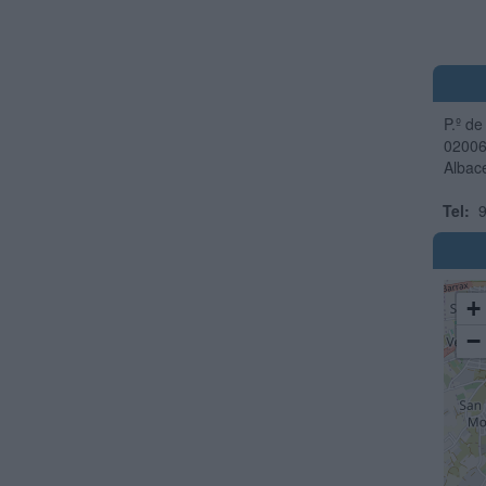
P.º de
0200
Albac
Tel:
9
+
−