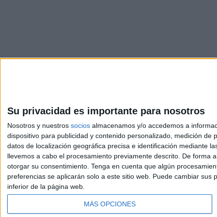
Su privacidad es importante para nosotros
Nosotros y nuestros
socios
almacenamos y/o accedemos a información
dispositivo para publicidad y contenido personalizado, medición de pu
Avis
datos de localización geográfica precisa e identificación mediante l
© 2003-2026
Compá
llevemos a cabo el procesamiento previamente descrito. De forma al
otorgar su consentimiento.
Tenga en cuenta que algún procesamiento
preferencias se aplicarán solo a este sitio web. Puede cambiar sus p
inferior de la página web.
MÁS OPCIONES