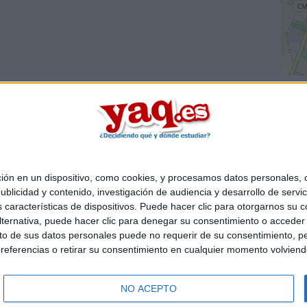
 en un dispositivo, como cookies, y procesamos datos personales, co
Quiénes somos
|
Contactar
|
Anúnciate
blicidad y contenido, investigación de audiencia y desarrollo de servic
o legal
|
Politica de privacidad
|
Condiciones generales
|
Política de co
as características de dispositivos. Puede hacer clic para otorgarnos su
s Mediterráneo S.L.
- Diego de León 47 - 28006 Madrid [ESPAÑA] - T
ternativa, puede hacer clic para denegar su consentimiento o acceder
 de sus datos personales puede no requerir de su consentimiento, per
referencias o retirar su consentimiento en cualquier momento volviendo 
NO ACEPTO