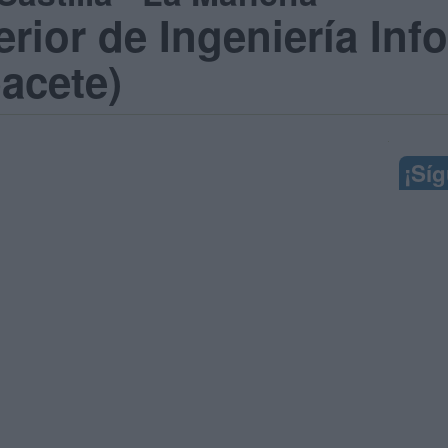
rior de Ingeniería Inf
acete)
¡Sí