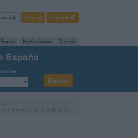
Buscar
Entrar
Regístrate
Foros
Profesiones
Tienda
de España
mación:
ncha
ería Informática (Campus Albacete)