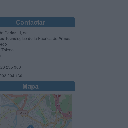
Contactar
a Carlos III, s/n
s Tecnológico de la Fábrica de Armas
ledo
1
Toledo
o
26 295 300
902 204 130
Mapa