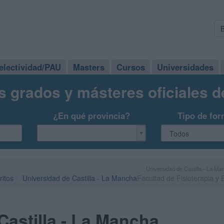
electividad/PAU
Masters
Cursos
Universidades
s grados y másteres oficiales 
¿En qué provincia?
Tipo de for
Universidad de Castilla - La Ma
ritos
Universidad de Castilla - La Mancha
Facultad de Fisioterapia y
Castilla - La Mancha