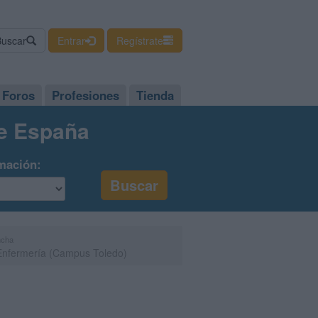
Buscar
Entrar
Regístrate
Foros
Profesiones
Tienda
de España
mación:
ncha
 Enfermería (Campus Toledo)