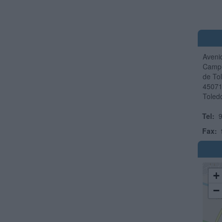
Avenid
Campu
de To
4507
Toled
Tel:
9
Fax:
+
−