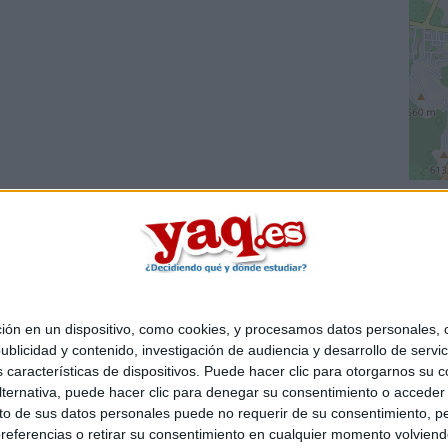
 en un dispositivo, como cookies, y procesamos datos personales, co
Quiénes somos
|
Contactar
|
Anúnciate
blicidad y contenido, investigación de audiencia y desarrollo de servic
o legal
|
Politica de privacidad
|
Condiciones generales
|
Política de co
as características de dispositivos. Puede hacer clic para otorgarnos su
s Mediterráneo S.L.
- Diego de León 47 - 28006 Madrid [ESPAÑA] - T
ternativa, puede hacer clic para denegar su consentimiento o acceder
 de sus datos personales puede no requerir de su consentimiento, per
referencias o retirar su consentimiento en cualquier momento volviendo 