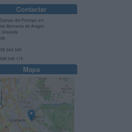
Contactar
 Campo del Príncipe s/n
del Almirante de Aragón
1
Granada
ada
58 244 345
958 246 115
Mapa