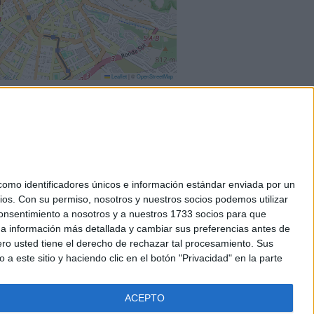
Leaflet
|
©
OpenStreetMap
mo identificadores únicos e información estándar enviada por un
ios.
Con su permiso, nosotros y nuestros socios podemos utilizar
okies
 consentimiento a nosotros y a nuestros 1733 socios para que
el. +34 91 593 2767
 a información más detallada y cambiar sus preferencias antes de
o usted tiene el derecho de rechazar tal procesamiento. Sus
a este sitio y haciendo clic en el botón "Privacidad" en la parte
ACEPTO