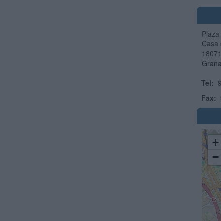
Plaza
Casa 
1807
Gran
Tel:
9
Fax:
+
−