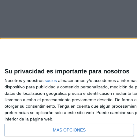
Su privacidad es importante para nosotros
Nosotros y nuestros
socios
almacenamos y/o accedemos a información
dispositivo para publicidad y contenido personalizado, medición de pu
Avis
datos de localización geográfica precisa e identificación mediante l
© 2003-2026
Compá
llevemos a cabo el procesamiento previamente descrito. De forma al
otorgar su consentimiento.
Tenga en cuenta que algún procesamiento
preferencias se aplicarán solo a este sitio web. Puede cambiar sus p
inferior de la página web.
MÁS OPCIONES