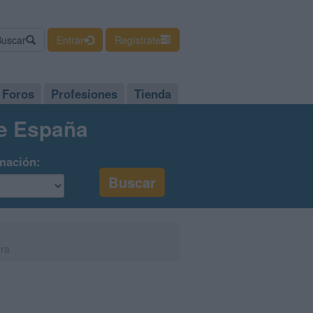
Buscar
Entrar
Regístrate
Foros
Profesiones
Tienda
de España
mación:
ura