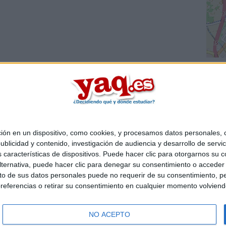
 en un dispositivo, como cookies, y procesamos datos personales, co
Quiénes somos
|
Contactar
|
Anúnciate
blicidad y contenido, investigación de audiencia y desarrollo de servic
o legal
|
Politica de privacidad
|
Condiciones generales
|
Política de co
as características de dispositivos. Puede hacer clic para otorgarnos su
s Mediterráneo S.L.
- Diego de León 47 - 28006 Madrid [ESPAÑA] - T
ternativa, puede hacer clic para denegar su consentimiento o acceder
 de sus datos personales puede no requerir de su consentimiento, per
referencias o retirar su consentimiento en cualquier momento volviendo 
NO ACEPTO