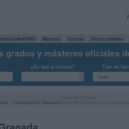
electividad/PAU
Masters
Cursos
Universidades
s grados y másteres oficiales 
¿En qué provincia?
Tipo de for
Universidad de Granada
ritos
Universidad de Granada
Escuela Técnica Superior de Arquitect
 Granada