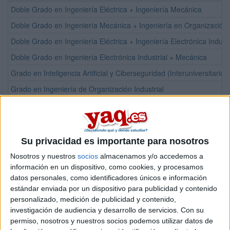
Doble Grado en Ingeniería Eléctrica + Ingeniería Mecánica
Doble Grado en Ingeniería Mecánica + Ingeniería en Organización I
Doble Grado en Ingeniería Eléctrica + Ingeniería Electrónica Industr
Doble Grado en Ingeniería Electrónica Industrial + Mecánica
Grado en Inteligencia Artificial y Ciberseguridad (Interuniversitari
Grado en Ingeniería de Organización Industrial
Grado en Ingeniería Eléctrica
Grado en Ingeniería Electrónica Industrial
Grado en Ingeniería Geomática y Topográfica
Su privacidad es importante para nosotros
Grado en Ingeniería Informática
Nosotros y nuestros
socios
almacenamos y/o accedemos a
información en un dispositivo, como cookies, y procesamos
Grado en Ingeniería Mecánica
datos personales, como identificadores únicos e información
estándar enviada por un dispositivo para publicidad y contenido
¡Síguenos en Facebook!
personalizado, medición de publicidad y contenido,
investigación de audiencia y desarrollo de servicios.
Con su
permiso, nosotros y nuestros socios podemos utilizar datos de