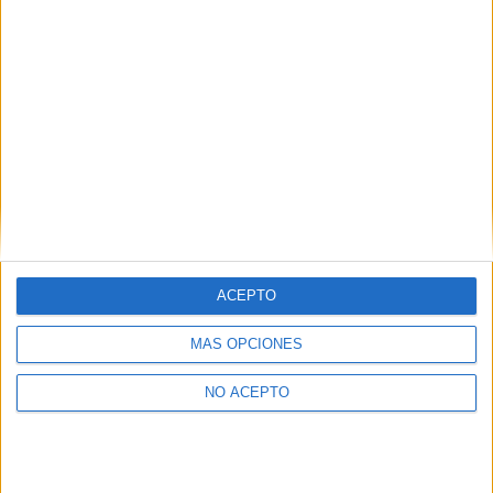
Fax:
953 212 400
Mapa
+
−
ACEPTO
MÁS OPCIONES
NO ACEPTO
Leaflet
|
©
OpenStreetMap