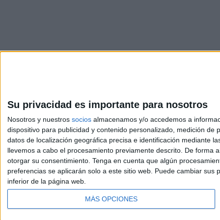
Su privacidad es importante para nosotros
Nosotros y nuestros
socios
almacenamos y/o accedemos a información
dispositivo para publicidad y contenido personalizado, medición de pu
Avis
datos de localización geográfica precisa e identificación mediante l
© 2003-2026
Compá
llevemos a cabo el procesamiento previamente descrito. De forma al
otorgar su consentimiento.
Tenga en cuenta que algún procesamiento
preferencias se aplicarán solo a este sitio web. Puede cambiar sus p
inferior de la página web.
MÁS OPCIONES