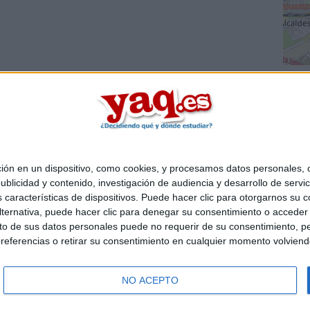
 en un dispositivo, como cookies, y procesamos datos personales, co
Quiénes somos
|
Contactar
|
Anúnciate
blicidad y contenido, investigación de audiencia y desarrollo de servic
o legal
|
Politica de privacidad
|
Condiciones generales
|
Política de co
as características de dispositivos. Puede hacer clic para otorgarnos su
s Mediterráneo S.L.
- Diego de León 47 - 28006 Madrid [ESPAÑA] - T
ternativa, puede hacer clic para denegar su consentimiento o acceder
 de sus datos personales puede no requerir de su consentimiento, per
referencias o retirar su consentimiento en cualquier momento volviendo 
NO ACEPTO