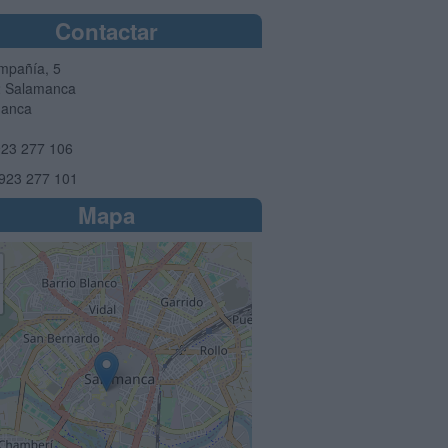
Contactar
mpañía, 5
2
Salamanca
manca
23 277 106
923 277 101
Mapa