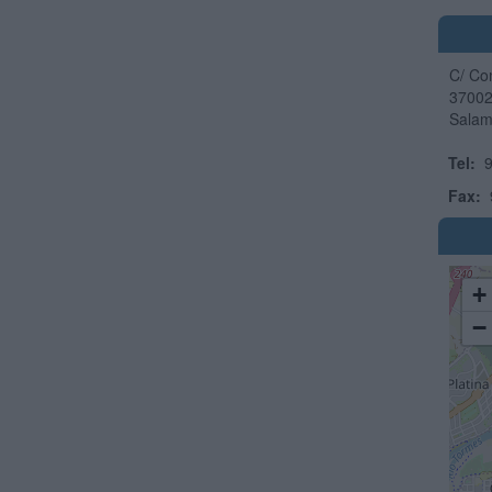
C/ Co
3700
Sala
Tel:
9
Fax:
+
−