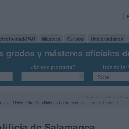
electividad/PAU
Masters
Cursos
Universidades
s grados y másteres oficiales 
¿En qué provincia?
Tipo de for
Universidad Pontificia de Sala
ritos
Universidad Pontificia de Salamanca
Facultad de Teología
tificia de Salamanca