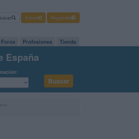
Buscar
Entrar
Regístrate
Foros
Profesiones
Tienda
de España
mación:
manca