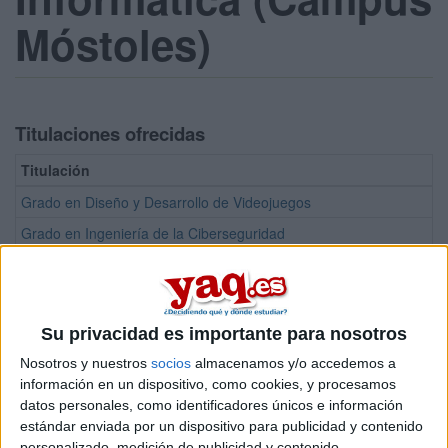
Móstoles)
Titulaciones ofrecidas
Titulación
Grado en Diseño y Desarrollo de Videojuegos
Grado en Ingeniería de la Ciberseguridad
Grado en Matemáticas
Grado en Inteligencia Artificial
Doble Grado en Diseño y Desarrollo de Videojuegos + Ingeniería
Su privacidad es importante para nosotros
Doble Grado en Ingeniería del Software + Matemáticas
Nosotros y nuestros
socios
almacenamos y/o accedemos a
información en un dispositivo, como cookies, y procesamos
Doble Grado en Ingeniería Informática + Administración y Direcci
datos personales, como identificadores únicos e información
Doble Grado en Ingeniería Informática + Ingeniería de Computado
estándar enviada por un dispositivo para publicidad y contenido
personalizado, medición de publicidad y contenido,