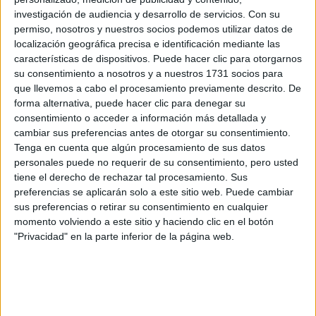
Doble Grado en Ingeniería Informática + Ingeniería del Software
investigación de audiencia y desarrollo de servicios.
Con su
Doble Grado en Ingeniería Informática + Matemáticas
permiso, nosotros y nuestros socios podemos utilizar datos de
localización geográfica precisa e identificación mediante las
Grado en Ingeniería de Computadores
características de dispositivos. Puede hacer clic para otorgarnos
Grado en Ingeniería del Software
su consentimiento a nosotros y a nuestros 1731 socios para
Grado en Ingeniería Informática
que llevemos a cabo el procesamiento previamente descrito. De
forma alternativa, puede hacer clic para denegar su
consentimiento o acceder a información más detallada y
¡Síguenos en Facebook!
cambiar sus preferencias antes de otorgar su consentimiento.
Tenga en cuenta que algún procesamiento de sus datos
personales puede no requerir de su consentimiento, pero usted
tiene el derecho de rechazar tal procesamiento. Sus
preferencias se aplicarán solo a este sitio web. Puede cambiar
sus preferencias o retirar su consentimiento en cualquier
momento volviendo a este sitio y haciendo clic en el botón
"Privacidad" en la parte inferior de la página web.