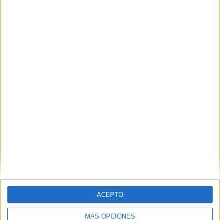
Contactar
Calle Tulipán s/n
28933
Móstoles
Madrid
Tel:
914 887 623
Mapa
+
−
ACEPTO
MÁS OPCIONES