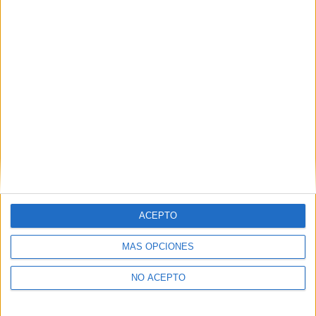
28933
Móstoles
Madrid
Tel:
914 889 393
Mapa
+
−
ACEPTO
MÁS OPCIONES
NO ACEPTO
Leaflet
|
©
OpenStreetMap