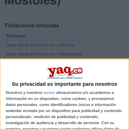
Titulaciones ofrecidas
Titulación
Doble Grado en Economía + Derecho
Doble Grado en Economía + Matemáticas
Doble Grado en Economía Financiera y Actuarial + Administración
Doble Grado en Economía Financiera y Actuarial + Economía
Grado en Economía
Su privacidad es importante para nosotros
Grado en Economía Financiera y Actuarial
Nosotros y nuestros
socios
almacenamos y/o accedemos a
Grado en Marketing
información en un dispositivo, como cookies, y procesamos
datos personales, como identificadores únicos e información
Doble Grado en Administración y Dirección de Empresas + Derech
estándar enviada por un dispositivo para publicidad y contenido
Grado en Administración y Dirección de Empresas
personalizado, medición de publicidad y contenido,
investigación de audiencia y desarrollo de servicios.
Con su
Grado en Contabilidad y Finanzas
permiso, nosotros y nuestros socios podemos utilizar datos de