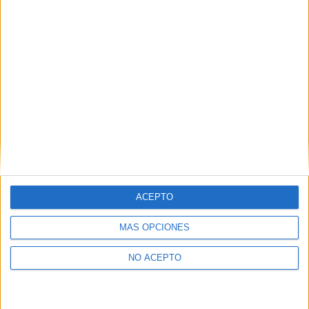
Madrid
Tel:
914 887 262
Mapa
+
−
ACEPTO
MÁS OPCIONES
NO ACEPTO
Leaflet
|
©
OpenStreetMap