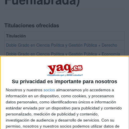
Titulaciones ofrecidas
Titulación
Doble Grado en Ciencia Política y Gestión Pública + Derecho
Doble Grado en Ciencia Política y Gestión Pública + Economía
Doble Grado en Ciencia Política y Gestión Pública + Periodismo
Doble Grado en Relaciones Internacionales + Ciencia Política y Ges
Doble Grado en Relaciones Internacionales + Economía
Su privacidad es importante para nosotros
Grado en Ciencia Política y Gestión Pública
Nosotros y nuestros
socios
almacenamos y/o accedemos a
información en un dispositivo, como cookies, y procesamos
Grado en Derecho
datos personales, como identificadores únicos e información
Grado en Relaciones Internacionales
estándar enviada por un dispositivo para publicidad y contenido
personalizado, medición de publicidad y contenido,
Doble Grado en Relaciones Internacionales + Periodismo
investigación de audiencia y desarrollo de servicios.
Con su
permiso, nosotros y nuestros socios podemos utilizar datos de