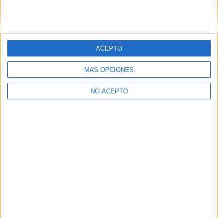
>> Residencias de estudiantes y colegios mayores en Madrid
¿Decidiendo si estudiar esto?
Pídeles información ¡GRATIS!
ACEPTO
MÁS OPCIONES
Mapa
NO ACEPTO
+
−