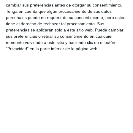
privacidad
:
*
cambiar sus preferencias antes de otorgar su consentimiento.
Tenga en cuenta que algún procesamiento de sus datos
personales puede no requerir de su consentimiento, pero usted
tiene el derecho de rechazar tal procesamiento. Sus
preferencias se aplicarán solo a este sitio web. Puede cambiar
sus preferencias o retirar su consentimiento en cualquier
momento volviendo a este sitio y haciendo clic en el botón
Información básica sobre protección de datos
"Privacidad" en la parte inferior de la página web.
Responsable:
Compás Mediterráneo SL (Editora de la
web YAQ.es)
Finalidad:
La información recopilada mediante este
formulario será utilizada para:
Ponerte en contacto con el centro educativo
correspondiente, para que te proporcione la información
que has solicitado de acuerdo a tus intereses.
Informarte sobre temas de orientación educativa y
mejora personal de acuerdo a tus intereses mediante el
boletín electrónico de yaq.es, que puede incluir también
comunicaciones comerciales o publicitarias.
Para lo anterior, se podrá utilizar cualquier medio de