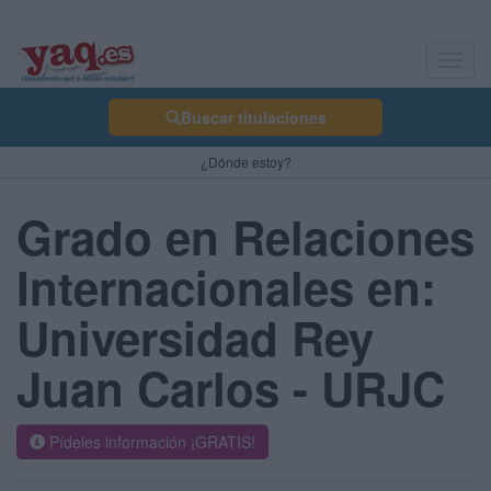
Toggl
navig
Buscar titulaciones
¿Dónde estoy?
Grado en Relaciones
Internacionales en:
Universidad Rey
Juan Carlos - URJC
Pídeles información ¡GRATIS!