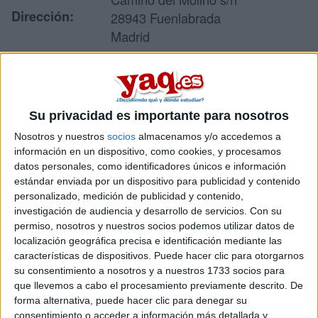
Dirección:
28943 Fuenlabrada
Madrid
Recibir más
Su privacidad es importante para nosotros
información
Nosotros y nuestros
socios
almacenamos y/o accedemos a
información en un dispositivo, como cookies, y procesamos
Rellena este formulario con tus datos y te pondremos en
datos personales, como identificadores únicos e información
contacto directamente con la universidad o centro.
estándar enviada por un dispositivo para publicidad y contenido
Tu nombre:
*
personalizado, medición de publicidad y contenido,
investigación de audiencia y desarrollo de servicios.
Con su
permiso, nosotros y nuestros socios podemos utilizar datos de
Tus apellidos:
*
localización geográfica precisa e identificación mediante las
características de dispositivos. Puede hacer clic para otorgarnos
Tu email:
*
su consentimiento a nosotros y a nuestros 1733 socios para
que llevemos a cabo el procesamiento previamente descrito. De
forma alternativa, puede hacer clic para denegar su
Acepto los
términos y condiciones
y la
política de
consentimiento o acceder a información más detallada y