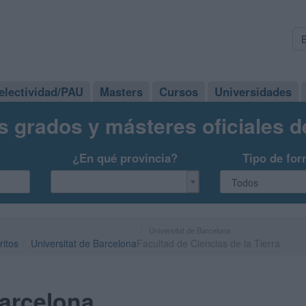
electividad/PAU
Masters
Cursos
Universidades
s grados y másteres oficiales 
¿En qué provincia?
Tipo de for
Universitat de Barcelona
ritos
Universitat de Barcelona
Facultad de Ciencias de la Tierra
Barcelona