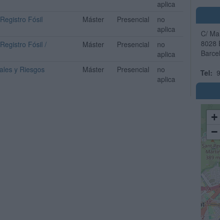
aplica
Registro Fósil
Máster
Presencial
no
aplica
C/ Mar
8028
Registro Fósil /
Máster
Presencial
no
Barce
aplica
ales y Riesgos
Máster
Presencial
no
Tel:
9
aplica
+
−